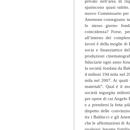
privato nell’area di r
spariscono quasi subito
nuovo Commissario per i
Anemone consegnano tutte
lo stesso giorno fond
coincidenza? Forse, pe
all’interno del comple
lavori è della moglie d
socia e finanziatrice d
produzioni cinematograf
fiduciarie ogni anno forag
la società fondata da Ba
4 milioni 194 mila nel 2
mila nel 2007. Ai quali
materiali”. Qual è il mo
società ingurgita milion
per opere di cui Angelo 
e a prendersi la fetta p
dispetto delle convinzi
tra i Balducci e gli An
che le affermazioni di A
qualsiasi legame famili