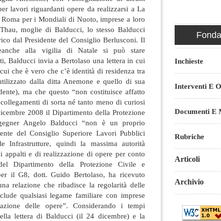
per lavori riguardanti opere da realizzarsi a La
 Roma per i Mondiali di Nuoto, imprese a loro
Thau, moglie di Balducci, lo stesso Balducci
Fondaz
rico dal Presidente del Consiglio Berlusconi. Il
nche alla vigilia di Natale si può stare
enti, Balducci invia a Bertolaso una lettera in cui
Inchieste
 cui che è vero che c’è identità di residenza tra
utilizzato dalla ditta Anemone e quello di sua
Interventi E O
dente), ma che questo “non costituisce affatto
collegamenti di sorta né tanto meno di curiosi
Documenti E M
 dicembre 2008 il Dipartimento della Protezione
ingegner Angelo Balducci “non è un proprio
dente del Consiglio Superiore Lavori Pubblici
Rubriche
le Infrastrutture, quindi la massima autorità
di appalti e di realizzazione di opere per conto
Articoli
del Dipartimento della Protezione Civile e
er il G8, dott. Guido Bertolaso, ha ricevuto
Archivio
na relazione che ribadisce la regolarità delle
clude qualsiasi legame familiare con imprese
zazione delle opere”. Considerando i tempi
della lettera di Balducci (il 24 dicembre) e la