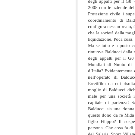
degli appalti per il G8;
2008 con le aziende del
Protezione civile i supe
coordinamento di Bal
configura nessun reato, è
che la società della mog
liquidazione. Poca cosa, 
Ma se tutto è a posto c
rimuove Balducci dalla c
degli appalti per il G
Mondiali di Nuoto di 
d’Italia? Evidentemente
nell’operato di Balduc
Erretifilm da cui risul
moglie di Balducci dic
male per una società i
capitale di partenza! 
Balducci sia una donna
questo dono da re Mida 
figlio Filippo? Il sosp
persona. Che cosa fa di b
del Salaria Sport Villa