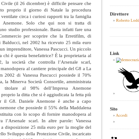
 Civile (il 26 dicembre) è difficile pensare che
ato proprio il giorno di Natale la procedura
Direttore
 ventilate circa i curiosi rapporti tra la famiglia
Roberto Lod
a Anemone. Solo che qui non si tratta di
no studio professionale. Basta infatti fare una
Commercio per scoprire che la Erretifilm, di
di Balducci, nel 2002 ha ricevuto 25 mila euro
 un imprenditore, Vanessa Pascucci. Un piccolo
Link
 chi è questa benefattrice? È la proprietaria al
la società che controlla l’Arsenale scarl,
a manodopera al cantiere principale del G8 a La
m 2002 di Vanessa Pascucci possiede il 70%
a, la Minerva Società Consortile, amministrata
 titolare al 98% dell’Impresa Anemone
roprio la ditta che si è aggiudicata la fetta più
per il G8. Daniele Anemone è anche a capo
nemone che possiede il 55% della Maddalena
Sito
costituita con lo scopo di fornire manodopera al
Accedi
a l’Arsenale scarl. In altre parole: Vanessa
 a disposizione 25 mila euro per la moglie del
llo Sviluppo della Protezione Civile, incaricato