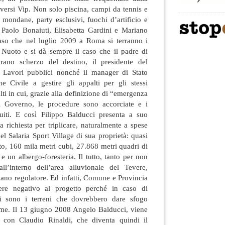
versi Vip. Non solo piscina, campi da tennis e
e mondane, party esclusivi, fuochi d’artificio e
 Paolo Bonaiuti, Elisabetta Gardini e Mariano
caso che nel luglio 2009 a Roma si terranno i
Nuoto e si dà sempre il caso che il padre di
trano scherzo del destino, il presidente del
i Lavori pubblici nonché il manager di Stato
ne Civile a gestire gli appalti per gli stessi
ti in cui, grazie alla definizione di “emergenza
al Governo, le procedure sono accorciate e i
luiti. E così Filippo Balducci presenta a suo
 richiesta per triplicare, naturalmente a spese
del Salaria Sport Village di sua proprietà: quasi
to, 160 mila metri cubi, 27.868 metri quadri di
 e un albergo-foresteria. Il tutto, tanto per non
ll’interno dell’area alluvionale del Tevere,
piano regolatore. Ed infatti, Comune e Provincia
ere negativo al progetto perché in caso di
ti sono i terreni che dovrebbero dare sfogo
iume. Il 13 giugno 2008 Angelo Balducci, viene
i con Claudio Rinaldi, che diventa quindi il