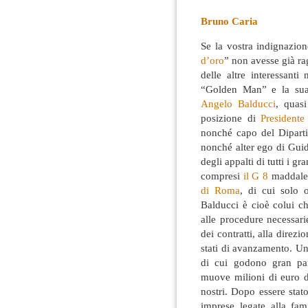
Bruno Caria
Se la vostra indignazion
d’oro
” non avesse già rag
delle altre interessanti
“Golden Man” e la sua 
Angelo Balducci
, quas
posizione di
Presidente
nonché capo del Dipart
nonché alter ego di Guid
degli appalti di tutti i g
compresi
il G 8
maddalen
di Roma
, di cui solo 
Balducci è cioè colui ch
alle procedure necessarie
dei contratti, alla direzi
stati di avanzamento. Un
di cui godono gran part
muove milioni di euro di
nostri. Dopo essere stat
imprese legate alla fa