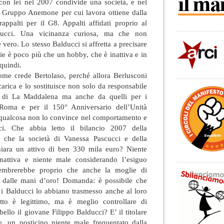
 con lei nel 2007 condivide una società, e nel
 Gruppo Anemone per cui lavora ottiene dalla
rappalti per il G8. Appalti affidati proprio al
ducci. Una vicinanza curiosa, ma che non
 vero. Lo stesso Balducci si affretta a precisare
lie è poco più che un hobby, che è inattiva e in
quindi.
ome crede Bertolaso, perché allora Berlusconi
arica e lo sostituisce non solo da responsabile
8 di La Maddalena ma anche da quelli per i
Roma e per il 150° Anniversario dell’Unità
 qualcosa non lo convince nel comportamento e
ci. Che abbia letto il bilancio 2007 della
ta che la società di Vanessa Pascucci e della
hiara un attivo di ben 330 mila euro? Niente
nattiva e niente male considerando l’esiguo
Sembrerebbe proprio che anche la moglie di
 dalle mani d’oro! Domanda: è possibile che
i Balducci lo abbiano trasmesso anche al loro
etto è legittimo, ma è meglio controllare di
ello il giovane Filippo Balducci? E’ il titolare
ge, un posticino niente male frequentato dalla