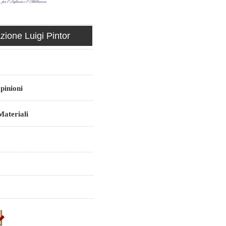
ione Luigi Pintor
pinioni
ateriali