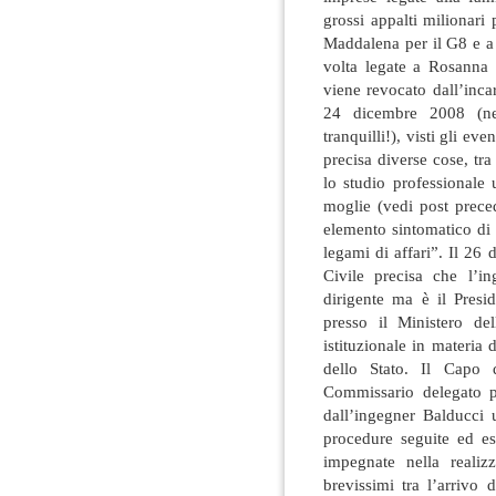
grossi appalti milionari 
Maddalena per il G8 e a
volta legate a Rosanna 
viene revocato dall’inca
24 dicembre 2008 (nea
tranquilli!), visti gli ev
precisa diverse cose, tra
lo studio professionale 
moglie (vedi post prece
elemento sintomatico di 
legami di affari”. Il 26
Civile precisa che l’
dirigente ma è il Presi
presso il Ministero del
istituzionale in materia 
dello Stato. Il Capo 
Commissario delegato p
dall’ingegner Balducci u
procedure seguite ed es
impegnate nella realiz
brevissimi tra l’arrivo 