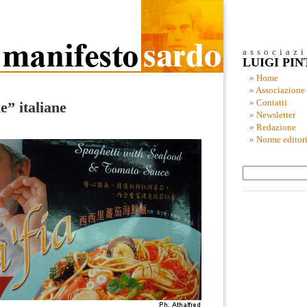
associaz
LUIGI PI
Home
Associazione
Contatti
e” italiane
Newsletter
Redazione
Norme editori