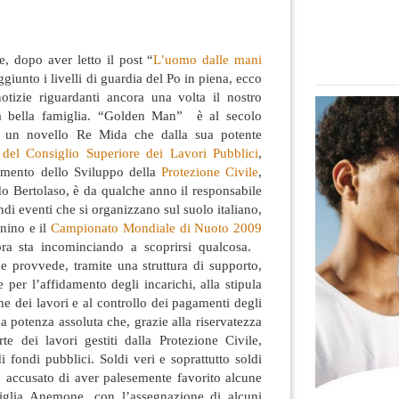
e, dopo aver letto il post “
L’uomo dalle mani
giunto i livelli di guardia del Po in piena, ecco
 notizie riguardanti ancora una volta il nostro
bella famiglia. “Golden
Man” è al secolo
i un novello Re Mida che dalla sua potente
 del Consiglio Superiore dei Lavori Pubblici
,
imento dello Sviluppo della
Protezione Civile
,
o Bertolaso, è da qualche anno il responsabile
randi eventi che si organizzano sul suolo italiano,
ino e il
Campionato Mondiale di Nuoto 2009
ora sta incominciando a scoprirsi qualcosa.
e provvede, tramite una struttura di supporto,
 per l’affidamento degli incarichi, alla stipula
one dei lavori e al controllo dei pagamenti degli
a potenza assoluta che, grazie alla riservatezza
e dei lavori gestiti dalla Protezione Civile,
 fondi pubblici. Soldi veri e soprattutto soldi
o accusato di aver palesemente favorito alcune
miglia Anemone, con l’assegnazione di alcuni