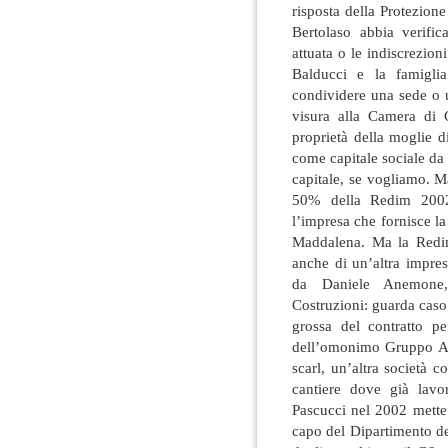
risposta della Protezione
Bertolaso abbia verific
attuata o le indiscrezioni
Balducci e la famigli
condividere una sede o u
visura alla Camera di 
proprietà della moglie 
come capitale sociale da
capitale, se vogliamo. Ma
50% della Redim 2002, 
l’impresa che fornisce l
Maddalena. Ma la Redi
anche di un’altra impres
da Daniele Anemone,
Costruzioni: guarda caso p
grossa del contratto 
dell’omonimo Gruppo A
scarl, un’altra società 
cantiere dove già lavor
Pascucci nel 2002 mette
capo del Dipartimento de