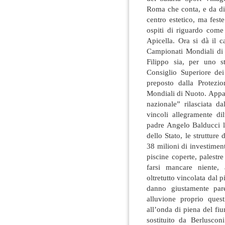
Roma che conta, e da di
centro estetico, ma fest
ospiti di riguardo come
Apicella. Ora si dà il 
Campionati Mondiali di 
Filippo sia, per uno s
Consiglio Superiore de
preposto dalla Protezio
Mondiali di Nuoto. Appal
nazionale” rilasciata d
vincoli allegramente di
padre Angelo Balducci la
dello Stato, le strutture 
38 milioni di investimen
piscine coperte, palestre
farsi mancare niente, a
oltretutto vincolata dal 
danno giustamente par
alluvione proprio ques
all’onda di piena del f
sostituito da Berluscon