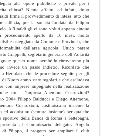
egato alle opere pubbliche e private per i
ita chiusa? Niente affatto, ed infatti, dopo
aldi firma il provvedimento di intesa, atto che
ne edilizia, per la società fondata da Filippo
gelo. A Rinaldi gli ci sono voluti appena cinque
un procedimento aperto da 16 mesi, molto
alisti e osteggiato da Comune e Provincia, che
formabilità dell’area agricola. Unico parere
rto Grappelli, segretario generale dell’Autorità
egnate questo nome perché lo ritroveremo più
amo invece un passo indietro. Ricordate che
 a Bertolaso che le procedure seguite per gli
 di Nuoto erano state regolari e che escludeva
are con imprese impegnate nella realizzazione
anche con l’Impresa Anemone Costruzioni?
gio 2004 Filippo Balducci e Diego Anemone,
nemone Costruzioni, costituiscano insieme la
a ed acquistino (sempre insieme) per qualche
ro sportivo della Banca di Roma a Settebagni.
 presenta al Commissario delegato, Angelo
 di Filippo, il progetto per ampliare il club