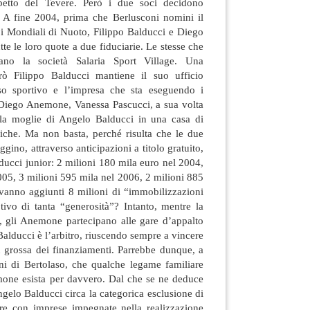
ispetto del Tevere. Però i due soci decidono
. A fine 2004, prima che Berlusconi nomini il
 Mondiali di Nuoto, Filippo Balducci e Diego
 le loro quote a due fiduciarie. Le stesse che
ano la società Salaria Sport Village. Una
rò Filippo Balducci mantiene il suo ufficio
sso sportivo e l’impresa che sta eseguendo i
i Diego Anemone, Vanessa Pascucci, a sua volta
ella moglie di Angelo Balducci in una casa di
iche. Ma non basta, perché risulta che le due
gino, attraverso anticipazioni a titolo gratuito,
lducci junior: 2 milioni 180 mila euro nel 2004,
005, 3 milioni 595 mila nel 2006, 2 milioni 885
 vanno aggiunti 8 milioni di “immobilizzazioni
tivo di tanta “generosità”? Intanto, mentre la
i, gli Anemone partecipano alle gare d’appalto
Balducci è l’arbitro, riuscendo sempre a vincere
iù grossa dei finanziamenti. Parrebbe dunque, a
oni di Bertolaso, che qualche legame familiare
emone esista per davvero. Dal che se ne deduce
ngelo Balducci circa la categorica esclusione di
are con imprese impegnate nella realizzazione