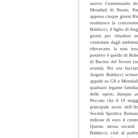
nuovo Commissario del
Mondiali di Nuoto. Part
appena cinque giorni Rin
sostituisce la concessio
Balducci, il figlio di An
giorni per chiudere 
contestato dagli ambient
rilevavano la non tras
positivo è quello di Robe
di Bacino del Tevere (s
avanti). Per ora facci
Angelo Balducci scrisse
appalti su G8 e Mondiali
qualsiasi legame famili
delle opere, dunque 
Peccato che il 19 mag
principale socio dell’A
Società Sportiva Roman
milione di euro il cent
Questa stessa società
Balducci, cioè al padre