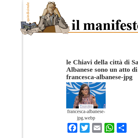
le Chiavi della città di 
Albanese sono un atto di
francesca-albanese-jpg
francesca-albanese-
jpg.webp
Facebook
Twitter
Email
What
Co