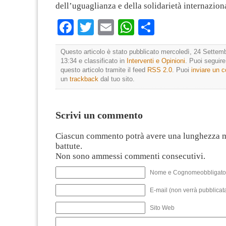
dell’uguaglianza e della solidarietà internazion
Facebook
Twitter
Email
WhatsApp
Condividi
Questo articolo è stato pubblicato mercoledì, 24 Settemb
13:34 e classificato in
Interventi e Opinioni
. Puoi seguir
questo articolo tramite il feed
RSS 2.0
. Puoi
inviare un
un
trackback
dal tuo sito.
Scrivi un commento
Ciascun commento potrà avere una lunghezza 
battute.
Non sono ammessi commenti consecutivi.
Nome e Cognomeobbligato
E-mail (non verrà pubblicata
Sito Web