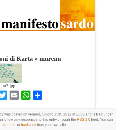
oni di Karta
»
murenu
enu3.jpg
Facebook
Twitter
Email
WhatsApp
Condividi
try was posted on venerdì, Giugno 15th, 2012 at 11:06 and is filed under
an follow any responses to this entry through the
RSS 2.0
feed. You can
a response
, or
trackback
from your own site.