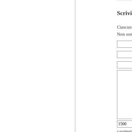
Scriv
Ciascun
Non son
caratter