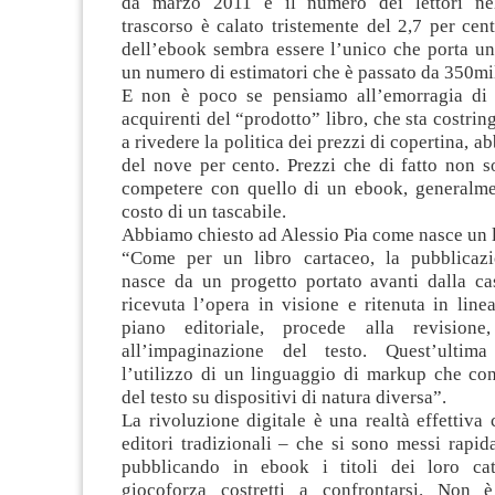
da marzo 2011 e il numero dei lettori ne
trascorso è calato tristemente del 2,7 per ce
dell’ebook sembra essere l’unico che porta un
un numero di estimatori che è passato da 350mil
E non è poco se pensiamo all’emorragia di le
acquirenti del “prodotto” libro, che sta costrin
a rivedere la politica dei prezzi di copertina, a
del nove per cento. Prezzi che di fatto non s
competere con quello di un ebook, generalmen
costo di un tascabile.
Abbiamo chiesto ad Alessio Pia come nasce un l
“Come per un libro cartaceo, la pubblicazi
nasce da un progetto portato avanti dalla cas
ricevuta l’opera in visione e ritenuta in line
piano editoriale, procede alla revisione,
all’impaginazione del testo. Quest’ultim
l’utilizzo di un linguaggio di markup che con
del testo su dispositivi di natura diversa”.
La rivoluzione digitale è una realtà effettiva 
editori tradizionali – che si sono messi rapi
pubblicando in ebook i titoli dei loro ca
giocoforza costretti a confrontarsi. Non