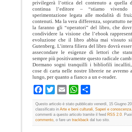
privilegerà l’ottica del contenuto a quella 
continua l’editore – “stiamo vivendo
sperimentazione legata alle modalità di frui
contenuti. Ma la vera differenza, soprattutto ne
la faranno gli “operatori” del libro, che dov
condividere la visione che l’ebook rappresent
evoluzione che il libro abbia mai vissuto s
Gutenberg. L’intera filiera del libro dovrà esser
assecondare le esigenze di lettori che sta
sempre più positivamente questo radicale camb
Dormano sogni tranquilli i bibliofili incalliti
cose di carta nelle nostre librerie ne avremo 
lungo, per quanto a fianco a un e-reader.
Facebook
Twitter
Email
WhatsApp
Condividi
Questo articolo è stato pubblicato venerdì, 15 Giugno 20
classificato in
Arte e beni culturali
,
Saperi e conoscenza
commenti a questo articolo tramite il feed
RSS 2.0
. Puo
commento
, o fare un
trackback
dal tuo sito.