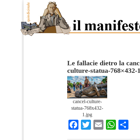
Le fallacie dietro la canc
culture-statua-768×432-
cancel-culture-
statua-768x432-
1.jpg
Facebook
Twitter
Email
What
Co