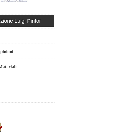
ione Luigi Pintor
pinioni
ateriali