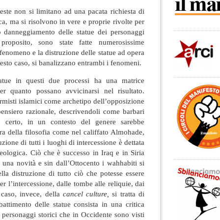
oteste non si limitano ad una pacata richiesta di
ca, ma si risolvono in vere e proprie rivolte per
ivo danneggiamento delle statue dei personaggi
 proposito, sono state fatte numerosissime
fenomeno e la distruzione delle statue ad opera
uesto caso, si banalizzano entrambi i fenomeni.
tatue in questi due processi ha una matrice
per quanto possano avvicinarsi nel risultato.
ormisti islamici come archetipo dell’opposizione
ensiero razionale, descrivendoli come barbari
ra: certo, in un contesto del genere sarebbe
ura della filosofia come nel califfato Almohade,
zione di tutti i luoghi di intercessione è dettata
teologica. Ciò che è successo in Iraq e in Siria
 una novità e sin dall’Ottocento i wahhabiti si
ella distruzione di tutto ciò che potesse essere
r l’intercessione, dalle tombe alle reliquie, dai
l caso, invece, della
cancel culture,
si tratta di
ttimento delle statue consista in una critica
i personaggi storici che in Occidente sono visti