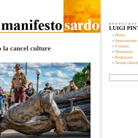
associaz
LUIGI PI
Home
Associazione
Contatti
o la cancel culture
Newsletter
Redazione
Norme editori