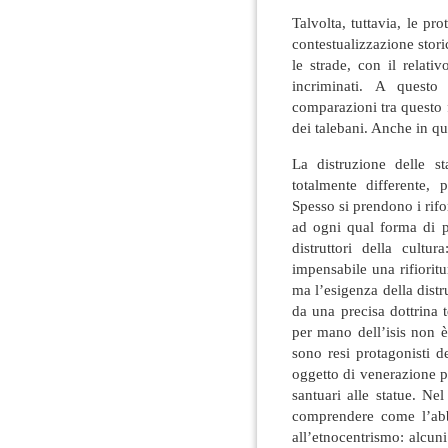
Talvolta, tuttavia, le pr
contestualizzazione stori
le strade, con il relat
incriminati. A questo
comparazioni tra questo 
dei talebani. Anche in q
La distruzione delle s
totalmente differente, 
Spesso si prendono i rif
ad ogni qual forma di p
distruttori della cultu
impensabile una rifiorit
ma l’esigenza della distru
da una precisa dottrina 
per mano dell’isis non è
sono resi protagonisti d
oggetto di venerazione pe
santuari alle statue. Ne
comprendere come l’abba
all’etnocentrismo: alcun