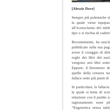
[Alessio Dore]
Sempre più polemiche st
la quale viene equipar
all’iconoclastia dei ta
tipo o si rischia di cader
Recentemente, ha suscit
pubblicato sulla sua pag
avere il coraggio di dir
roghi dei libri del na
vengono arsi libri sotto
Eppure, il fenomeno d
quello della censura na
fallace sotto più punti di 
In particolare, la fallaci
la quale si tenta di sc
relazione con il partito n
ragionamento sono pl
“Eugenetica senza tabú