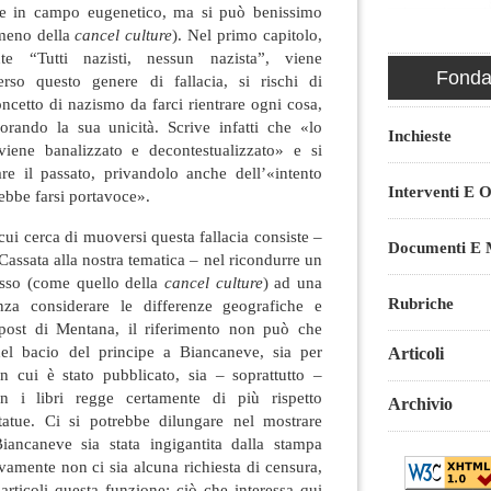
e in campo eugenetico, ma si può benissimo
omeno della
cancel culture
). Nel primo capitolo,
nte “Tutti nazisti, nessun nazista”, viene
Fondaz
erso questo genere di fallacia, si rischi di
oncetto di nazismo da farci rientrare ogni cosa,
rando la sua unicità. Scrive infatti che «lo
Inchieste
viene banalizzato e decontestualizzato» e si
re il passato, privandolo anche dell’«intento
Interventi E O
ebbe farsi portavoce».
cui cerca di muoversi questa fallacia consiste –
Documenti E M
 Cassata alla nostra tematica – nel ricondurre un
esso (come quello della
cancel culture
) ad una
Rubriche
enza considerare le differenze geografiche e
 post di Mentana, il riferimento non può che
del bacio del principe a Biancaneve, sia per
Articoli
n cui è stato pubblicato, sia – soprattutto –
n i libri regge certamente di più rispetto
Archivio
statue. Ci si potrebbe dilungare nel mostrare
ancaneve sia stata ingigantita dalla stampa
ivamente non ci sia alcuna richiesta di censura,
rticoli questa funzione: ciò che interessa qui