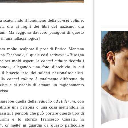
a scatenando il fenomeno della
cancel culture
,
ata ora ai roghi dei libri del nazismo, ora
lebani. Ma reggono davvero paragoni di questo
e in una fallacia logica?
ato molto scalpore il post di Enrico Mentana
ina Facebook, il quale così scriveva: «Bisogna
lo: per molti aspetti la
cancel culture
ricorda i
zismo», allegando una foto d’archivio in cui
 il braccio teso dei soldati nazionalsocialisti.
ella
cancel culture
è totalmente differente da
zista e si rischia di attuare un ragionamento
vista.
a sarebbe quella della
reductio ad Hitlerum
, con
reditare una persona o una cosa mettendola in
azista. I pericoli che può portare questo tipo di
urimi e lo storico Francesco Cassata, in
”, ci mette in guardia da questo particolare