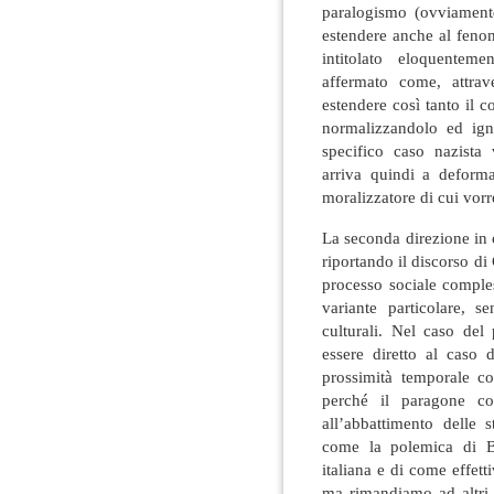
paralogismo (ovviament
estendere anche al fen
intitolato eloquenteme
affermato come, attrav
estendere così tanto il c
normalizzandolo ed igno
specifico caso nazista 
arriva quindi a deforma
moralizzatore di cui vorr
La seconda direzione in 
riportando il discorso di
processo sociale compl
variante particolare, s
culturali. Nel caso del
essere diretto al caso 
prossimità temporale co
perché il paragone co
all’abbattimento delle 
come la polemica di Bi
italiana e di come effett
ma rimandiamo ad altri a