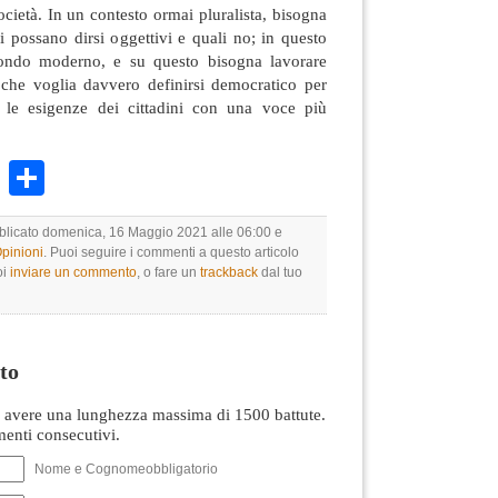
ocietà. In un contesto ormai pluralista, bisogna
 possano dirsi oggettivi e quali no; in questo
mondo moderno, e su questo bisogna lavorare
o che voglia davvero definirsi democratico per
e le esigenze dei cittadini con una voce più
k
r
ail
WhatsApp
Condividi
bblicato domenica, 16 Maggio 2021 alle 06:00 e
Opinioni
. Puoi seguire i commenti a questo articolo
oi
inviare un commento
, o fare un
trackback
dal tuo
to
avere una lunghezza massima di 1500 battute.
nti consecutivi.
Nome e Cognomeobbligatorio