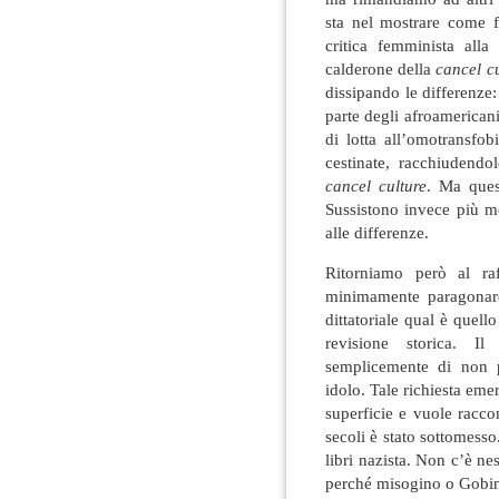
sta nel mostrare come f
critica femminista alla
calderone della
cancel c
dissipando le differenze:
parte degli afroamerican
di lotta all’omotransfo
cestinate, racchiudendo
cancel culture
. Ma ques
Sussistono invece più 
alle differenze.
Ritorniamo però al ra
minimamente paragonar
dittatoriale qual è quell
revisione storica. 
semplicemente di non 
idolo. Tale richiesta eme
superficie e vuole raccont
secoli è stato sottomesso
libri nazista. Non c’è ne
perché misogino o Gobin