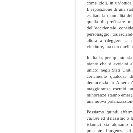
come idoli, in un’ottica 
L’esposizione di una sta
esaltare la manualità dell
quella di prefissare u
dell’occidentale consi
personaggio, tralasciand
allora a rileggere la 
vincitore, ma con quelli 
In Italia, per quanto si
niente che si avvicini a
unico; negli Stati Unit
certamente qualcosa d
democrazia in America”
maggioranza eserciti u
minoranze stanno emerge
una nuova polarizzazione
Possiamo quindi afferm
culture
ed il nazismo o la
islamici sia alquanto 
presente l’urgenza di