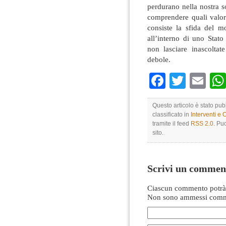
perdurano nella nostra s
comprendere quali valori
consiste la sfida del 
all’interno di uno Stat
non lasciare inascoltat
debole.
Faceboo
Twitte
Em
Questo articolo è stato pu
classificato in
Interventi e 
tramite il feed
RSS 2.0
. Pu
sito.
Scrivi un commen
Ciascun commento potrà 
Non sono ammessi comme