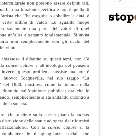
interculturale non possono essere definiti tali.
tua ha una funzione specifica e non è quella di
’artista che l’ha eseguita o abbellire la città; è
n certo ordine di valori. Lo sguardo miope
dera solamente una parte dei valori di quel
one un’altra altrettanto fondamentale. Si invita
storia non semplicemente con gli occhi del
del vinto.
a chiassoso il dibattito su questi temi, non c’è
lla
cancel culture
e all’ideologia del pensiero
i, invece, questo problema sussiste ma non è
i nuovo: Tocqueville, nel suo saggio “La
 del 1830, mostrava come la tirannia della
n dominio sull’opinione pubblica; ora che le
ndo, semplicemente si sta andando incontro a
 della società.
are che mettere sullo stesso piano la
cancel
 distruzione delle statue ad opera dei riformisti
raffazzonatorio. Con la
cancel culture
si fa
 combattere le disuguaglianze sociali che