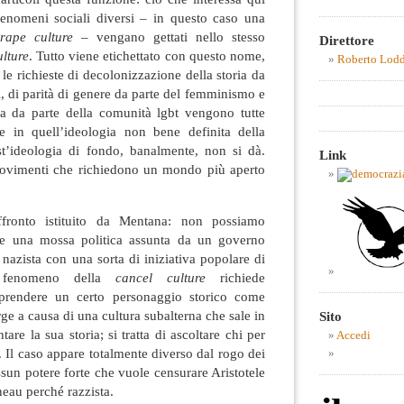
enomeni sociali diversi – in questo caso una
rape culture
– vengano gettati nello stesso
Direttore
ulture
. Tutto viene etichettato con questo nome,
Roberto Lod
 le richieste di decolonizzazione della storia da
i, di parità di genere da parte del femminismo e
bia da parte della comunità lgbt vengono tutte
le in quell’ideologia non bene definita della
t’ideologia di fondo, banalmente, non si dà.
Link
movimenti che richiedono un mondo più aperto
ffronto istituito da Mentana: non possiamo
e una mossa politica assunta da un governo
o nazista con una sorta di iniziativa popolare di
Il fenomeno della
cancel culture
richiede
prendere un certo personaggio storico come
rge a causa di una cultura subalterna che sale in
Sito
are la sua storia; si tratta di ascoltare chi per
Accedi
. Il caso appare totalmente diverso dal rogo dei
ssun potere forte che vuole censurare Aristotele
eau perché razzista.