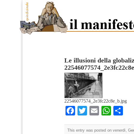
Le illusioni della global
22546077574_2e3fc22c8
22546077574_2e3fc22c8e_b.jpg
Facebook
Twitter
Email
What
Co
This entry was posted on venerdì, Gen