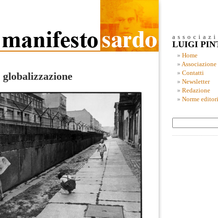
associaz
LUIGI PI
Home
Associazione
Contatti
a globalizzazione
Newsletter
Redazione
Norme editori