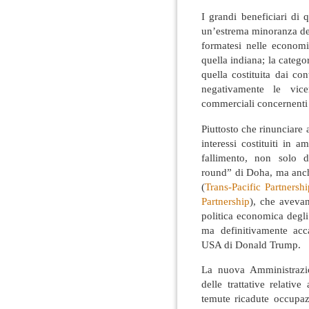
I grandi beneficiari di 
un’estrema minoranza de
formatesi nelle economi
quella indiana; la categ
quella costituita dai co
negativamente le vice
commerciali concernenti l
Piuttosto che rinunciare a
interessi costituiti in a
fallimento, non solo 
round” di Doha, ma anche 
(
Trans-Pacific Partnershi
Partnership
), che avevan
politica economica degl
ma definitivamente acc
USA di Donald Trump.
La nuova Amministrazi
delle trattative relative
temute ricadute occupazi