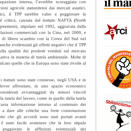
cupazione interna, l’avrebbe scoraggiata con
ioni agricole statunitensi dai mercati asiatici.
ici, il TPP sarebbe valso a peggiorare la
sé critica, causata dal trattato NAFTA
(
North
eement), stipulato nel 1992, aggravata dalla
elazioni commerciali con la Cina, nel 2000, e
o di libero scambio con la Corea del Sud nel
anche evidenziati gli effetti negativi che il TPP
lla qualità dei prodotti venduti sul mercato
mativa in materia di tutela ambientale. Molte di
alcato quelle che in Europa sono state rivolte al
i trattati sono state connesse, negli USA e in
dover affrontare, in uno spazio economico
onsiderati avvantaggiati da minori vincoli
a tutela del lavoro, come in quello della tutela
arsa informazione intorno al contenuto dei
o a dare alle critiche una forte connotazione
tto che gli accordi sono stati portati avanti
è stato facile sostenere che la loro stipula
 peggiorato le afflizioni esistenziali dei