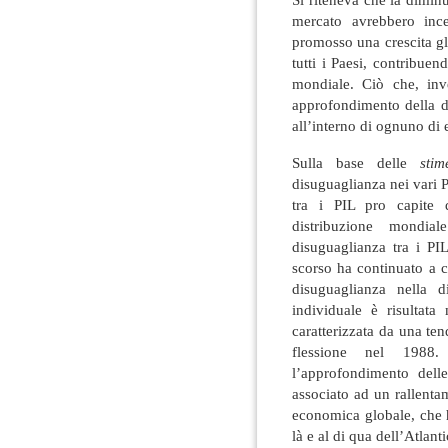
mercato avrebbero inc
promosso una crescita glo
tutti i Paesi, contribu
mondiale. Ciò che, inv
approfondimento della di
all’interno di ognuno di es
Sulla base delle
sti
disuguaglianza nei vari P
tra i PIL pro capite d
distribuzione mondia
disuguaglianza tra i PIL
scorso ha continuato a c
disuguaglianza nella d
individuale è risultata
caratterizzata da una te
flessione nel 1988. 
l’approfondimento dell
associato ad un rallentame
economica globale, che h
là e al di qua dell’Atlanti