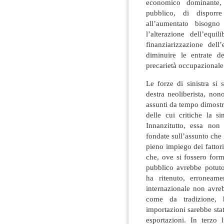
economico dominante, 
pubblico, di disporre
all’aumentato bisogno
l’alterazione dell’equi
finanziarizzazione dell
diminuire le entrate d
precarietà occupazionale 
Le forze di sinistra si 
destra neoliberista, non
assunti da tempo dimostr
delle cui critiche la s
Innanzitutto, essa non
fondate sull’assunto che i
pieno impiego dei fattori 
che, ove si fossero form
pubblico avrebbe potuto
ha ritenuto, erroneame
internazionale non avre
come da tradizione, 
importazioni sarebbe st
esportazioni. In terzo 