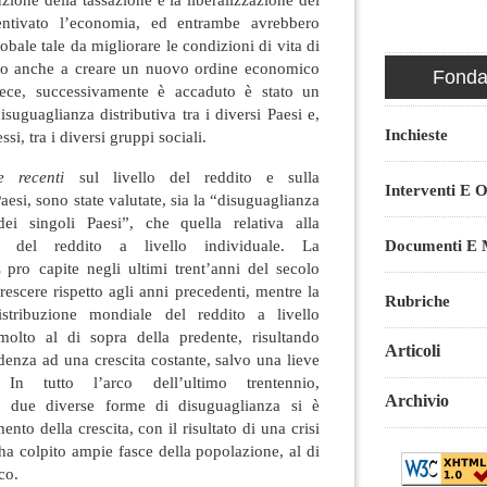
entivato l’economia, ed entrambe avrebbero
bale tale da migliorare le condizioni di vita di
endo anche a creare un nuovo ordine economico
Fondaz
ece, successivamente è accaduto è stato un
suguaglianza distributiva tra i diversi Paesi e,
Inchieste
si, tra i diversi gruppi sociali.
me recenti
sul livello del reddito e sulla
Interventi E O
aesi, sono state valutate, sia la “disuguaglianza
ei singoli Paesi”, che quella relativa alla
le del reddito a livello individuale. La
Documenti E M
 pro capite negli ultimi trent’anni del secolo
rescere rispetto agli anni precedenti, mentre la
Rubriche
istribuzione mondiale del reddito a livello
 molto al di sopra della predente, risultando
Articoli
ndenza ad una crescita costante, salvo una lieve
In tutto l’arco dell’ultimo trentennio,
Archivio
e due diverse forme di disuguaglianza si è
nto della crescita, con il risultato di una crisi
a colpito ampie fasce della popolazione, al di
co.