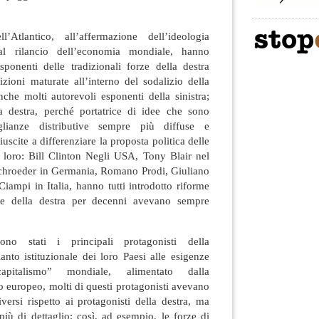
Atlantico, all’affermazione dell’ideologia
 al rilancio dell’economia mondiale, hanno
esponenti delle tradizionali forze della destra
sizioni maturate all’interno del sodalizio della
che molti autorevoli esponenti della sinistra;
la destra, perché portatrice di idee che sono
aglianze distributive sempre più diffuse e
uscite a differenziare la proposta politica delle
a loro: Bill Clinton Negli USA, Tony Blair nel
chroeder in Germania, Romano Prodi, Giuliano
ampi in Italia, hanno tutti introdotto riforme
orze della destra per decenni avevano sempre
ono stati i principali protagonisti della
nto istituzionale dei loro Paesi alle esigenze
apitalismo” mondiale, alimentato dalla
o europeo, molti di questi protagonisti avevano
iversi rispetto ai protagonisti della destra, ma
più di dettaglio; così, ad esempio, le forze di