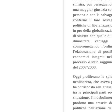
sinistra, pur perseguend
una maggior giustizia soci
persona e con la salvag
conferire il loro sost
politiche di liberalizzaz
in pro della globalizzaz
di sinistra con quelle d
dimostrare, vantaggi
compromettendo l’ordin
l’elaborazione di possi
economici integrati ne
processo è stato raggiun
del 2007/2008.
Oggi proliferano le spi
neoliberista, che aveva 
ha corrisposto alle attese
tra le principali parti s
situazione, l’indebolime
prodotto una crescita d
politiche nell’azione di