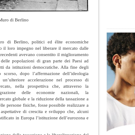
Muro di Berlino
o di Berlino, politici ed élite economiche
 il loro impegno nel liberare il mercato dalle
precedenti avevano consentito il miglioramento
a delle popolazioni di gran parte dei Paesi ad
ti da istituzioni democratiche.
Alla fine degli
o scorso, dopo l’affermazione dell’ideologia
a un’ulteriore accelerazione nel processo di
ercato, nella prospettiva che, attraverso la
ntegrazione delle economie nazionali, la
ercato globale e la riduzione della tassazione a
lle persone fisiche, fosse possibile realizzare a
e aspettative di crescita e sviluppo che, alcuni
tificato in Europa l’istituzione dell’eurozona e
zione della tassazione e la liberalizzazione del