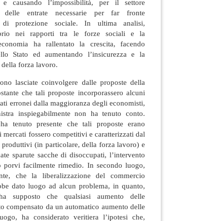
e causando l’impossibilità, per il settore
 delle entrate necessarie per far fronte
 di protezione sociale. In ultima analisi,
librio nei rapporti tra le forze sociali e la
’economia ha rallentato la crescita, facendo
ello Stato ed aumentando l’insicurezza e la
della forza lavoro.
sono lasciate coinvolgere dalle proposte della
ostante che tali proposte incorporassero alcuni
ati erronei dalla maggioranza degli economisti,
inistra inspiegabilmente non ha tenuto conto.
 ha tenuto presente che tali proposte erano
 mercati fossero competitivi e caratterizzati dal
produttivi (in particolare, della forza lavoro) e
ate sparute sacche di disoccupati, l’intervento
 porvi facilmente rimedio. In secondo luogo,
nte, che la liberalizzazione del commercio
bbe dato luogo ad alcun problema, in quanto,
ha supposto che qualsiasi aumento delle
ato compensato da un automatico aumento delle
luogo, ha considerato veritiera l’ipotesi che,