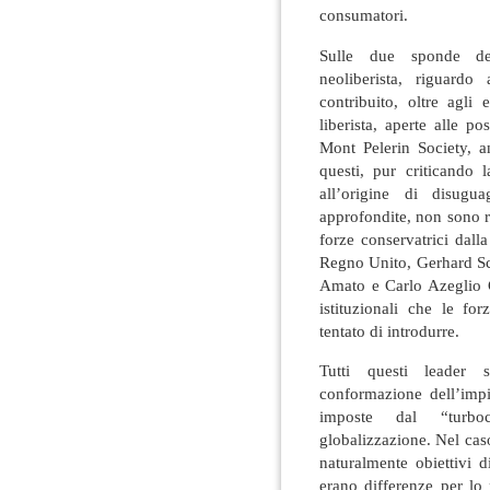
consumatori.
Sulle due sponde dell’
neoliberista, riguardo
contribuito, oltre agli 
liberista, aperte alle po
Mont Pelerin Society, an
questi, pur criticando 
all’origine di disugu
approfondite, non sono ri
forze conservatrici dall
Regno Unito, Gerhard S
Amato e Carlo Azeglio Ci
istituzionali che le f
tentato di introdurre.
Tutti questi leader s
conformazione dell’impia
imposte dal “turboc
globalizzazione. Nel cas
naturalmente obiettivi d
erano differenze per lo 