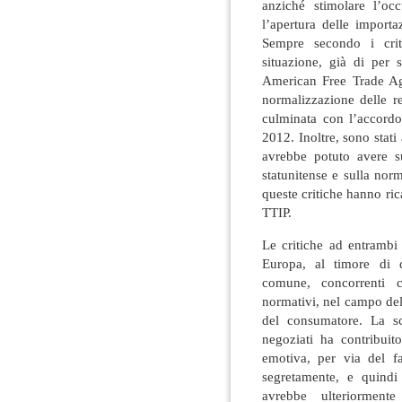
anziché stimolare l’oc
l’apertura delle importaz
Sempre secondo i crit
situazione, già di per 
American Free Trade Agr
normalizzazione delle r
culminata con l’accord
2012. Inoltre, sono stati 
avrebbe potuto avere su
statunitense e sulla nor
queste critiche hanno ric
TTIP.
Le critiche ad entrambi 
Europa, al timore di 
comune, concorrenti c
normativi, nel campo dell
del consumatore. La sc
negoziati ha contribuit
emotiva, per via del fa
segretamente, e quindi 
avrebbe ulteriormente