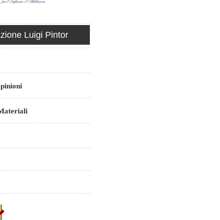
ione Luigi Pintor
pinioni
ateriali