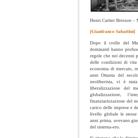
Henri Cartier Bresson – 
[Gianfranco Sabattini]
Dopo il crollo del Mur
dominanti hanno profuso
regole che nei decenni 
delle condizioni di vit
economia di mercato, ret
anni Ottanta del secol
neoliberista, vi è stat
liberalizzazione del m
globalizzazione, l’i
finanziarizzazione del m
carico delle imprese e de
livello globale le stess
anni prima, avevano gius
del sistema-ero.
Si riteneva che la diminu