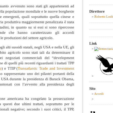
quanto avvenuto sono stati gli appartenenti ad
Direttore
lla popolazione mondiale e le nuove borghesie
e emergenti, quali soprattutto quella cinese e
Roberto Lod
oria produttiva maggiormente penalizzata è stata
ntadini, in quanto su si essi si sono ripercosse
nde che hanno caratterizzato gli accordi
e produzioni del settore agricolo.
Link
gli alti sussidi statali, negli USA e nella UE, gli
mbito agricolo sono stati tali da determinare il
dei negoziati commerciali del “development
di quelli più recenti riguardanti i trattati TPP
p
) e TTIP (
Transatlantic Trade and Investment
o rappresentato uno dei pilastri portanti della
i USA durante la presidenza di Barack Obama,
antonati con l’avvento alla presidenza degli
Sito
Accedi
one americana ha congelato la prosecuzione
 a questi due ultimi trattati, soprattutto per le
onali negative; secondo i suoi critici, il TPP,