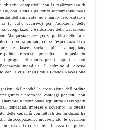
o obiettivi compatibili con la realizzazione di
ale, con la tutela dei diritti fondamentali della
uardia dell’ambiente, non hanno però esitato a
egno (a volte decisivo) per l’adozione delle
ione, deregolazione e riduzione della tassazione,
ione. Ma questa convergenza politica delle forse
i destra non ha portato, come l’esperienza sta a
 per le fasce sociali più svantaggiate,
e politico e sociale precedente e impedendo
bili progetti di futuro per i singoli sistemi
ll’economia mondiale. Il culmine di questo
to con la crisi aperta dalla Grande Recessione
egazioni del perché la costruzione dell’ordine
prefigurato e promesso vantaggi per tutti, non
, alterando il tradizionale equilibrio dei rapporti
ociali (sindacati, imprese e governo); in questa
nto delle capacità contrattuali dei sindacati ha
ella disoccupazione, indebolendo le decisioni
 contrasto alla crescente influenza del potere