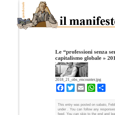
Le “professioni senza se
capitalismo globale
»
20
2018_21_obs_encounter.jpg
Facebook
Twitter
Email
What
Co
This entry was posted on sabato, Febbr
under . You can follow any responses
feed. You can skip to the end and lea