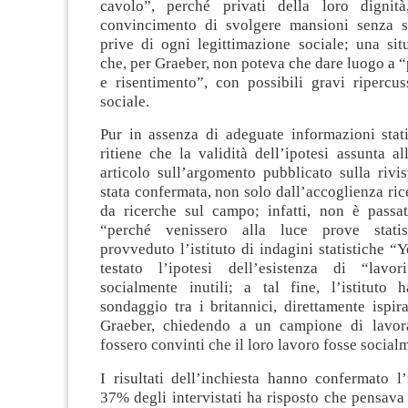
cavolo”, perché privati della loro dignit
convincimento di svolgere mansioni senza s
prive di ogni legittimazione sociale; una sit
che, per Graeber, non poteva che dare luogo a 
e risentimento”, con possibili gravi ripercus
sociale.
Pur in assenza di adeguate informazioni stati
ritiene che la validità dell’ipotesi assunta a
articolo sull’argomento pubblicato sulla rivis
stata confermata, non solo dall’accoglienza ri
da ricerche sul campo; infatti, non è pass
“perché venissero alla luce prove stati
provveduto l’istituto di indagini statistiche 
testato l’ipotesi dell’esistenza di “lavo
socialmente inutili; a tal fine, l’istituto
sondaggio tra i britannici, direttamente ispir
Graeber, chiedendo a un campione di lavora
fossero convinti che il loro lavoro fosse socialm
I risultati dell’inchiesta hanno confermato l’i
37% degli intervistati ha risposto che pensava 