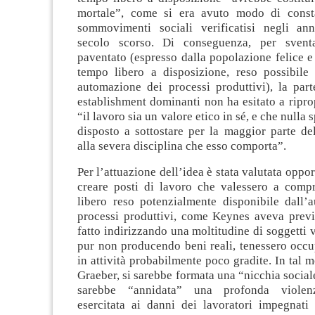
mortale”, come si era avuto modo di consta
sommovimenti sociali verificatisi negli an
secolo scorso. Di conseguenza, per sventa
paventato (espresso dalla popolazione felice e
tempo libero a disposizione, reso possibile 
automazione dei processi produttivi), la part
establishment dominanti non ha esitato a ripro
“il lavoro sia un valore etico in sé, e che nulla s
disposto a sottostare per la maggior parte de
alla severa disciplina che esso comporta”.
Per l’attuazione dell’idea è stata valutata oppor
creare posti di lavoro che valessero a comp
libero reso potenzialmente disponibile dall’
processi produttivi, come Keynes aveva previs
fatto indirizzando una moltitudine di soggetti v
pur non producendo beni reali, tenessero occup
in attività probabilmente poco gradite. In tal m
Graeber, si sarebbe formata una “nicchia sociale
sarebbe “annidata” una profonda violenz
esercitata ai danni dei lavoratori impegnati 