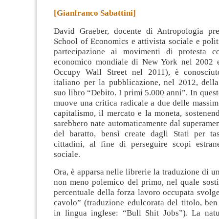
[Gianfranco Sabattini]
David Graeber, docente di Antropologia pr
School of Economics e attivista sociale e polit
partecipazione ai movimenti di protesta c
economico mondiale di New York nel 2002 
Occupy Wall Street nel 2011), è conosciut
italiano per la pubblicazione, nel 2012, dell
suo libro “Debito. I primi 5.000 anni”
. In ques
muove una critica radicale a due delle massime
capitalismo, il mercato e la moneta, sostenen
sarebbero nate automaticamente dal superament
del baratto, bensì create dagli Stati per tas
cittadini, al fine di perseguire scopi estran
sociale.
Ora, è apparsa nelle librerie la traduzione di un
non meno polemico del primo, nel quale sosti
percentuale della forza lavoro occupata svolg
cavolo” (traduzione edulcorata del titolo, ben
in lingua inglese: “Bull Shit Jobs”). La nat