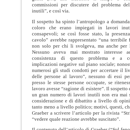
commissioni per discutere del problema del
inutili”, e così via.
Il sospetto ha spinto l’antropologo a domandar
coloro che erano impiegati in lavori inuti
consapevoli; se così fosse stato, la presenza
cavolo” avrebbe rappresentato “una terribile f
non solo per chi li svolgeva, ma anche per l’
Nessuno aveva mai mostrato interesse ad
consistenza di questo problema e a co
implicazioni negative sul piano sociale; nonost
numerosi gli studi condotti per accertare il liv
delle persone al lavoro”, nessuno di essi pe
presso le stesse persone occupate, se ritenes
lavoro avesse “ragione di esistere”. Il sospetto 
un gran numero di lavori inutili non era mai 
considerazione e di dibattito a livello di opin
tanto meno a livello politico; motivi, questi, c
Graeber a scrivere l’articolo per la rivista “Str
“vedere quale reazione avrebbe suscitato”.
Il contenuto dell’articolo di Graeber (“Sul fen