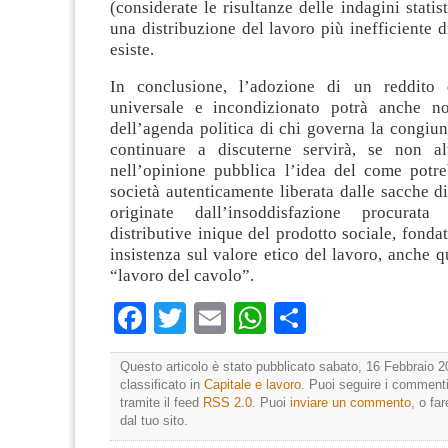
(considerate le risultanze delle indagini statis
una distribuzione del lavoro più inefficiente d
esiste.
In conclusione, l’adozione di un reddito d
universale e incondizionato potrà anche no
dell’agenda politica di chi governa la congiun
continuare a discuterne servirà, se non al
nell’opinione pubblica l’idea del come potr
società autenticamente liberata dalle sacche d
originate dall’insoddisfazione procurat
distributive inique del prodotto sociale, fondat
insistenza sul valore etico del lavoro, anche q
“lavoro del cavolo”.
Facebook
Twitter
Email
WhatsApp
Condividi
Questo articolo è stato pubblicato sabato, 16 Febbraio 2
classificato in
Capitale e lavoro
. Puoi seguire i commenti
tramite il feed
RSS 2.0
. Puoi
inviare un commento
, o fa
dal tuo sito.