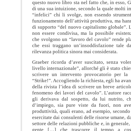
questo nuovo libro sta nel fatto che, in esso, 
di una sua intuizione, secondo la quale molti 
“infelici” chi li svolge, non essendo strument
funzionamento dell’attività produttiva, ma ha
di supporto “del nuovo capitalismo globale”. L
non essere condivisa, ma la possibile esisten
che svolgono un “lavoro del cavolo” rende pla
che essi traggano un’insoddisfazione tale 
rilevanza politica sinora mai considerata.
Graeber ricorda d’aver suscitato, senza voler
livello internazionale”, allorché gli è stato chie
scrivere un intervento provocatorio per la r
“Strike!”. Accogliendo la richiesta, egli ha avan
della rivista l’idea di scrivere un breve articol
fenomeno dei lavori del cavolo”. L’autore rac
gli derivava dal sospetto, da lui nutrito, 
d’impiego, sia pure viste da fuori, non av
produttività, quali erano, ad esempio, secondo
esercitate dai consulenti delle risorse umane, da
settore delle relazioni pubbliche e, in generale,
gente […] che trascorre il tempo a cost