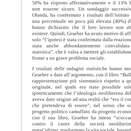
50% ha risposto affermativamente e il 13% h
non esserne sicuro. Un sondaggio successiv
Olanda, ha confermato i risultati dell’istitu
una percentuale un poco più elevata (40%) di
hanno dichiarato che il loro lavoro non ab
esistere. Quindi, Graeber ha avuto motivo di af
solo “l’ipotesi è stata confermata dalla reazion
stata anche abbondantemente convalidata
statistica”, che è valsa a mettere gli establish
fronte a un grave problema sociale.
I risultati delle indagini statistiche hanno mo
Graeber a dare all’argomento, con il libro “Bull
rappresentazione più sistematica rispetto a q
originale, nel quale era stato possibile so
ipoteticamente che l’ideologia neoliberista de
aveva dato origine ad una realtà che “era il con
che pretendeva di essere”, nel senso che si
progetto politico camuffato da progetto econo
con il suo libro, Graeber ha inteso “scocca
contro il cuore della società neoliberis
quest’ultima, trasformato la vita sociale, basan