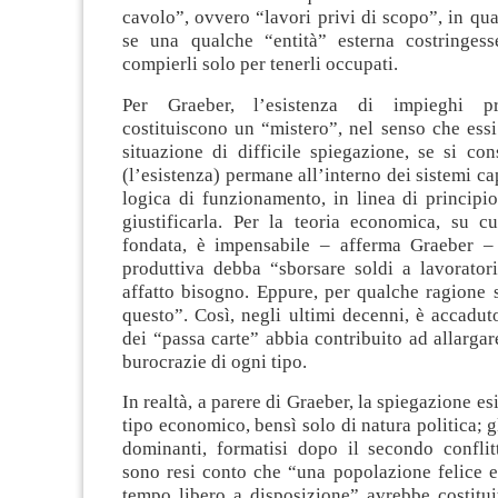
cavolo”, ovvero “lavori privi di scopo”, in qu
se una qualche “entità” esterna costringess
compierli solo per tenerli occupati.
Per Graeber, l’esistenza di impieghi p
costituiscono un “mistero”, nel senso che ess
situazione di difficile spiegazione, se si co
(l’esistenza) permane all’interno dei sistemi capi
logica di funzionamento, in linea di principi
giustificarla. Per la teoria economica, su cu
fondata, è impensabile – afferma Graeber – 
produttiva debba “sborsare soldi a lavorator
affatto bisogno. Eppure, per qualche ragione 
questo”. Così, negli ultimi decenni, è accadu
dei “passa carte” abbia contribuito ad allargar
burocrazie di ogni tipo.
In realtà, a parere di Graeber, la spiegazione es
tipo economico, bensì solo di natura politica; g
dominanti, formatisi dopo il secondo conflit
sono resi conto che “una popolazione felice e
tempo libero a disposizione” avrebbe costitui