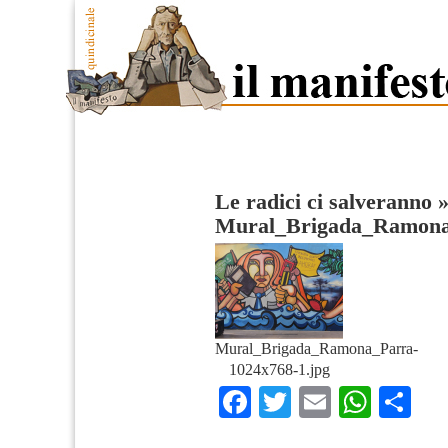
Le radici ci salveranno
Mural_Brigada_Ramona
Mural_Brigada_Ramona_Parra-
1024x768-1.jpg
Facebook
Twitter
Email
What
Co