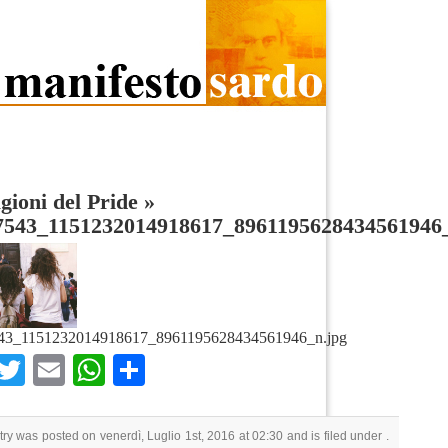
gioni del Pride
»
7543_1151232014918617_8961195628434561946
43_1151232014918617_8961195628434561946_n.jpg
Facebook
Twitter
Email
WhatsApp
Condividi
try was posted on venerdì, Luglio 1st, 2016 at 02:30 and is filed under .