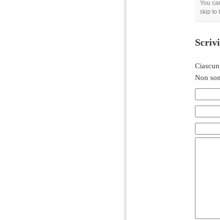
You can
skip to
Scriv
Ciascun
Non son