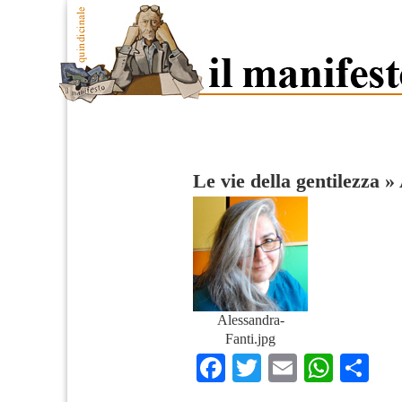
Le vie della gentilezza
»
Alessandra-
Fanti.jpg
Facebook
Twitter
Email
What
Co