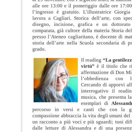
alle ore 13:00 e il pomeriggio dalle ore 17:00
l’ingresso è gratuito. L’illustratrice Giorgi
lavora a Cagliari. Storica dell’arte, con spe
disegno, incisione, grafica e un dottorato
comparata, già cultore della materia Storia d
presso l’Ateneo cagliaritano, è docente di mate
storia dell’arte nella Scuola secondaria di 
grado.
Il reading
“La gentilezz
virtù”
è il titolo che r
affermazione di Don Mil
l’obbedienza con l
Cercando di apporvi all
interrogativo il read
musica, che presenta la
esemplari di
Alessand
percorso in versi e canti che con la ge
compassione abbraccia la vita degli umani del
un racconto a più voci e più sguardi; toni di
dalle letture di Alessandra e di una presen