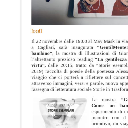
[red]
Il 22 novembre dalle 19:00 al May Mask in via
a Cagliari, sarà inaugurata
“GentilMent
bambino”
, la mostra di illustrazioni di Gio
l’altrettanto prezioso reading
“La gentilezza
virtù”,
dalle 20:15, tratto da “Storie esempl
2019) raccolta di poesie della poetessa Aless
viaggio che ci porterà a riflettere sul concet
attraverso immagini, versi e parole, nuovo ap
rassegna di letteratura sociale Storie in Trasfo
La mostra
“Gen
Come un ba
esperimento di in
incontro con il
primitivo, un via