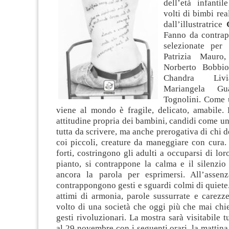
dell’età infantil
volti di bimbi rea
dall’illustratrice
Fanno da contrap
selezionate per 
Patrizia Mauro,
Norberto Bobbio,
Chandra Livi
Mariangela Gua
Tognolini. Come u
viene al mondo è fragile, delicato, amabile. 
attitudine propria dei bambini, candidi come u
tutta da scrivere, ma anche prerogativa di chi d
coi piccoli, creature da maneggiare con cura.
forti, costringono gli adulti a occuparsi di lor
pianto, si contrappone la calma e il silenzio
ancora la parola per esprimersi. All’assen
contrappongono gesti e sguardi colmi di quiete. 
attimi di armonia, parole sussurrate e carezz
volto di una società che oggi più che mai chi
gesti rivoluzionari.
La mostra sarà visitabile tu
al 29 novembre con i seguenti orari, la mattina