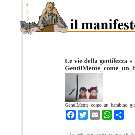
Le vie della gentilezza
»
GentilMente_come_un_b
GentilMente_come_un_bambino_gior
Facebook
Twitter
Email
What
Co
This entry was posted on martedì, N