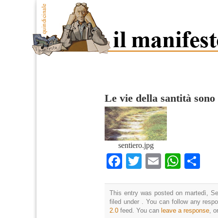
Le vie della santità sono 
sentiero.jpg
Facebook
Twitter
Email
What
Co
This entry was posted on martedì, Se
filed under . You can follow any resp
2.0
feed. You can
leave a response
, o