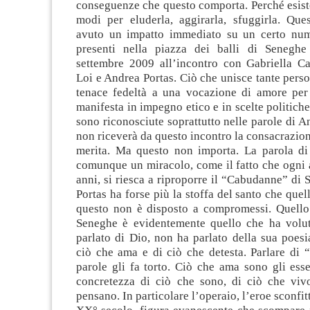
conseguenze che questo comporta. Perché esiste
modi per eluderla, aggirarla, sfuggirla. Ques
avuto un impatto immediato su un certo num
presenti nella piazza dei balli di Seneghe
settembre 2009 all’incontro con Gabriella C
Loi e Andrea Portas. Ciò che unisce tante perso
tenace fedeltà a una vocazione di amore per g
manifesta in impegno etico e in scelte politiche
sono riconosciute soprattutto nelle parole di A
non riceverà da questo incontro la consacrazio
merita. Ma questo non importa. La parola di
comunque un miracolo, come il fatto che ogni 
anni, si riesca a riproporre il “Cabudanne” di
Portas ha forse più la stoffa del santo che quel
questo non è disposto a compromessi. Quello
Seneghe è evidentemente quello che ha volu
parlato di Dio, non ha parlato della sua poesi
ciò che ama e di ciò che detesta. Parlare di 
parole gli fa torto. Ciò che ama sono gli ess
concretezza di ciò che sono, di ciò che viv
pensano. In particolare l’operaio, l’eroe sconfitt