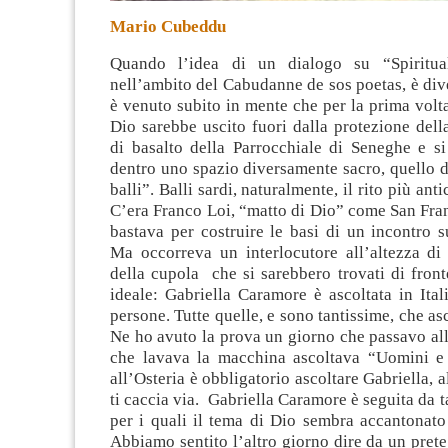
Mario Cubeddu
Quando l’idea di un dialogo su “Spiritual
nell’ambito del Cabudanne de sos poetas, è dive
è venuto subito in mente che per la prima volt
Dio sarebbe uscito fuori dalla protezione del
di basalto della
Parrocchiale di Seneghe e si
dentro uno spazio diversamente sacro, quello d
balli”. Balli sardi, naturalmente, il rito più ant
C’era Franco Loi, “matto di Dio” come San Fra
bastava per costruire le basi di un incontro sul
Ma occorreva un interlocutore all’altezza di 
della cupola che si sarebbero trovati di fron
ideale: Gabriella Caramore è ascoltata in Ital
persone. Tutte quelle, e sono tantissime, che as
Ne ho avuto la prova un giorno che passavo al
che lavava la macchina ascoltava “Uomini e 
all’Osteria è obbligatorio ascoltare Gabriella, 
ti caccia via. Gabriella Caramore è seguita da ta
per i quali il tema di Dio sembra accantonato
Abbiamo sentito l’altro giorno dire da un prete