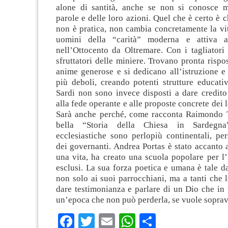
alone di santità, anche se non si conosce m
parole e delle loro azioni. Quel che è certo è c
non è pratica, non cambia concretamente la vit
uomini della “carità” moderna e attiva a
nell’Ottocento da Oltremare. Con i tagliatori 
sfruttatori delle miniere. Trovano pronta rispos
anime generose e si dedicano all’istruzione e
più deboli, creando potenti strutture educativ
Sardi non sono invece disposti a dare credito
alla fede operante e alle proposte concrete dei 
Sarà anche perché, come racconta Raimondo T
bella “Storia della Chiesa in Sardegna”
ecclesiastiche sono perlopiù continentali, pe
dei governanti. Andrea Portas è stato accanto a
una vita, ha creato una scuola popolare per l’
esclusi. La sua forza poetica e umana è tale d
non solo ai suoi parrocchiani, ma a tanti che 
dare testimonianza e parlare di un Dio che in 
un’epoca che non può perderla, se vuole soprav
Facebook
Twitter
Email
WhatsApp
Condividi