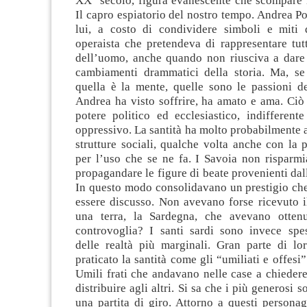
XX° secolo, figura evanescente che scompare 
Il capro espiatorio del nostro tempo. Andrea P
lui, a costo di condividere simboli e miti 
operaista che pretendeva di rappresentare tut
dell’uomo, anche quando non riusciva a dare 
cambiamenti drammatici della storia. Ma, s
quella è la mente, quelle sono le passioni d
Andrea ha visto soffrire, ha amato e ama. Ciò 
potere politico ed ecclesiastico, indifferent
oppressivo. La santità ha molto probabilmente a
strutture sociali, qualche volta anche con la 
per l’uso che se ne fa. I Savoia non risparmi
propagandare le figure di beate provenienti dall
In questo modo consolidavano un prestigio ch
essere discusso. Non avevano forse ricevuto il
una terra, la Sardegna, che avevano otten
controvoglia? I santi sardi sono invece spe
delle realtà più marginali. Gran parte di lo
praticato la santità come gli “umiliati e offesi
Umili frati che andavano nelle case a chieder
distribuire agli altri. Si sa che i più generosi s
una partita di giro. Attorno a questi persona