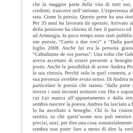
che la maggior parte della vita di tutti noi,
credenti, trascorre nell’ateismo. L’esperienza d
rara. Come la poesia. Questo prete ha una sto
Per 35 anni ha lavorato da operaio. Arrivato ai 
della pensione ha chiesto di fare il parroco ed
ad Armungia. In poco tempo sono stati pubblica
sue poesie, “Canto a due voci” e “Dalla parte
luglio 2008. Anche lui era la persona giust
“Cabudanne de sos poetas”. Una volta che Gab
aveva accettato di essere presente a Seneghe
posto. Anche la possibilità di avere Andrea Po
la sua ritrosia. Perché solo in quel contesto, a 
sua presenza avrebbe avuto senso. Di Andrea 
particolare le poesie che stanno “dalla parte
invece i suoi incontri notturni con Dio e soprat
cui Lui manca all’appuntamento e dalla tens
sembra nascere la poesia. Andrea ha lasciato a 
lo ha ascoltato a Seneghe. Chi lo ha conosc
sentito, sa che quest’uomo non può mentire.
precisi, anzi, per dire una cosa sostanzialmente
sembra non poter fare a meno di dire la verit