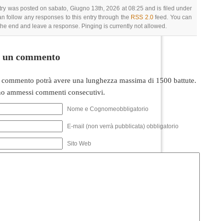
try was posted on sabato, Giugno 13th, 2026 at 08:25 and is filed under
an follow any responses to this entry through the
RSS 2.0
feed. You can
 the end and leave a response. Pinging is currently not allowed.
i un commento
 commento potrà avere una lunghezza massima di 1500 battute.
o ammessi commenti consecutivi.
Nome e Cognomeobbligatorio
E-mail (non verrà pubblicata) obbligatorio
Sito Web