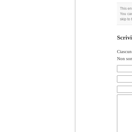
This en
You can
skip to
Scriv
Ciascun
Non son