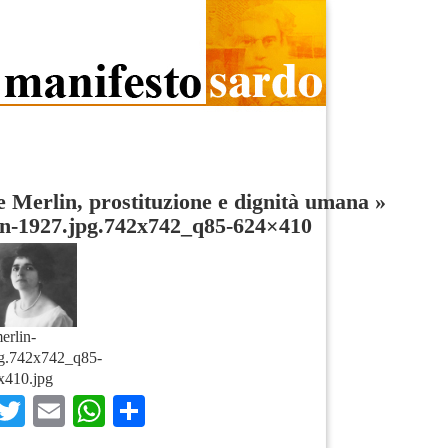
 Merlin, prostituzione e dignità umana
»
in-1927.jpg.742x742_q85-624×410
erlin-
g.742x742_q85-
x410.jpg
Facebook
Twitter
Email
WhatsApp
Condividi