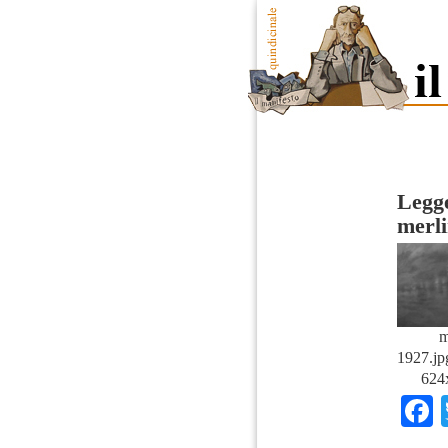
Legge
merl
m
1927.jp
624