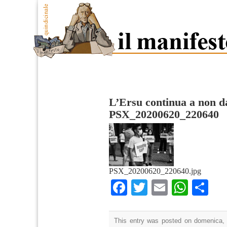
L’Ersu continua a non d
PSX_20200620_220640
PSX_20200620_220640.jpg
Facebook
Twitter
Email
What
Co
This entry was posted on domenica, 