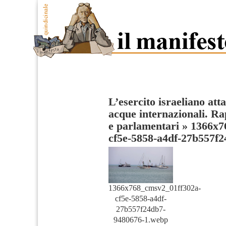
L’esercito israeliano atta
acque internazionali. Rap
e parlamentari
»
1366x7
cf5e-5858-a4df-27b557f
1366x768_cmsv2_01ff302a-
cf5e-5858-a4df-
27b557f24db7-
9480676-1.webp