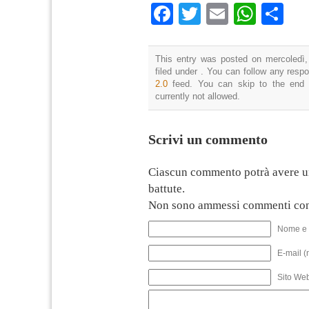
Facebook
Twitter
Email
What
Co
This entry was posted on mercoledì,
filed under . You can follow any resp
2.0
feed. You can skip to the end 
currently not allowed.
Scrivi un commento
Ciascun commento potrà avere u
battute.
Non sono ammessi commenti con
Nome e 
E-mail (
Sito We