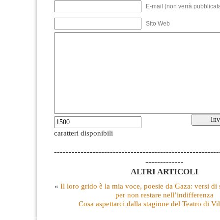
E-mail (non verrà pubblicata
Sito Web
caratteri disponibili
--------------------------------------------------------
-------------
ALTRI ARTICOLI
«
Il loro grido è la mia voce, poesie da Gaza: versi d
per non restare nell’indifferenza
Cosa aspettarci dalla stagione del Teatro di V