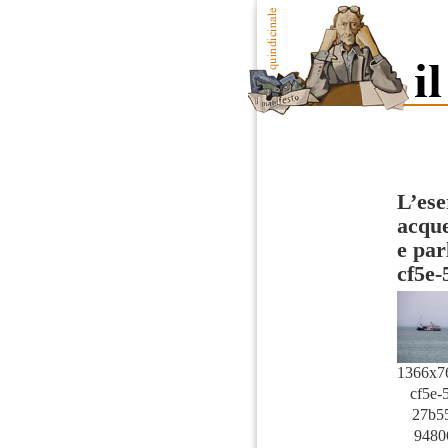
L’ese
acque
e par
cf5e
1366x7
cf5e-
27b5
9480