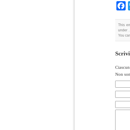
This en
under .
You can
Scriv
Ciascun
Non son