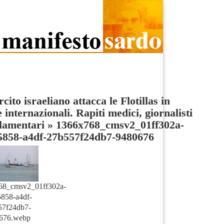
rcito israeliano attacca le Flotillas in
 internazionali. Rapiti medici, giornalisti
lamentari
»
1366x768_cmsv2_01ff302a-
-5858-a4df-27b557f24db7-9480676
68_cmsv2_01ff302a-
5858-a4df-
57f24db7-
676.webp