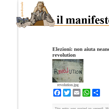
Elezioni: non aiuta neanc
revolution
revolution.jpg
Facebook
Twitter
Email
What
Co
This entry was posted on venerdì, Ma