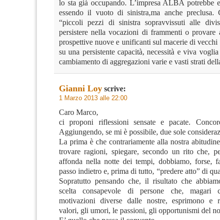
lo sta già occupando. L’impresa ALBA potrebbe es
essendo il vuoto di sinistra,ma anche preclusa.
“piccoli pezzi di sinistra sopravvissuti alle divi
persistere nella vocazioni di frammenti o provare 
prospettive nuove e unificanti sul macerie di vecchi p
su una persistente capacità, necessità e viva voglia d
cambiamento di aggregazioni varie e vasti strati dell
Gianni Loy
scrive:
1 Marzo 2013 alle 22:00
Caro Marco,
ci proponi riflessioni sensate e pacate. Concor
Aggiungendo, se mi è possibile, due sole consideraz
La prima è che contrariamente alla nostra abitudine 
trovare ragioni, spiegare, secondo un rito che, pe
affonda nella notte dei tempi, dobbiamo, forse, fa
passo indietro e, prima di tutto, “predere atto” di qu
Sopratutto pensando che, il risultato che abbiam
scelta consapevole di persone che, magari 
motivazioni diverse dalle nostre, esprimono e r
valori, gli umori, le passioni, gli opportunismi del n