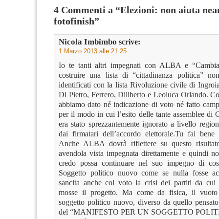
4 Commenti a “Elezioni: non aiuta nean
fotofinish”
Nicola Imbimbo
scrive:
1 Marzo 2013 alle 21:25
Io te tanti altri impegnati con ALBA e “Cambia
costruire una lista di “cittadinanza politica” n
identificati con la lista Rivoluzione civile di Ingroi
Di Pietro, Ferrero, Diliberto e Leoluca Orlando
abbiamo dato né indicazione di voto né fatto campa
per il modo in cui l’esito delle tante assemblee di
era stato sprezzantemente ignorato a livello regio
dai firmatari dell’accordo elettorale.Tu fai bene 
Anche ALBA dovrà riflettere su questo risulta
avendola vista impegnata direttamente e quindi no
credo possa continuare nel suo impegno di cos
Soggetto politico nuovo come se nulla fosse acc
sancita anche col voto la crisi dei partiti da cui
mosse il progetto. Ma come da fisica, il vuoto
soggetto politico nuovo, diverso da quello pensato
del “MANIFESTO PER UN SOGGETTO POLI