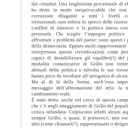
dai cittadini. Una larghissima percentuale di e
ha detto in modo inequivocabile che non 
corruzione dilagante a tutti i livelli c
istituzionali, non tollera lo spreco delle risors
conflitti di interessi o la politica intesa c
personale. Chi sceglie l’impegno politico
affrontare i problemi del paese: sono questi i p
della democrazia. Eppure molti rappresentanti d
interpretano queste rivendicazioni come pro
capaci di destabilizzare gli equilibri(!) del
modalità comunicative di Grillo non rientr
abituali della politica e talvolta le sue stess
hanno poco da invidiare all’arroganza di alcuni
Ma al di là della forma, anch’essa import
messaggio dell’affermazione del m5s: la n
cambiamento reale.
È stato detto, anche nel corso di questa camp
che c’è negli atteggiamenti di Grillo del popu
critica infondata. Colpiscono infatti alcuni as
sempre Grillo, o quasi, il portavoce; non son
altri (come chiamarli?), rappresentanti o dirigen