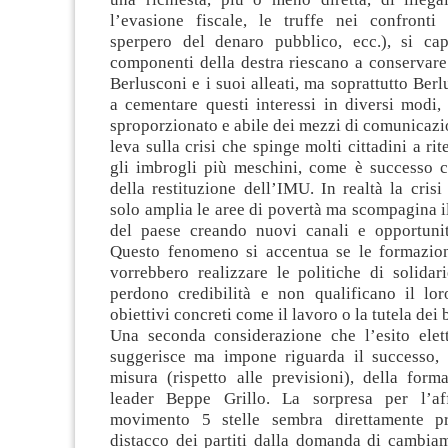
l’evasione fiscale, le truffe nei confronti 
sperpero del denaro pubblico, ecc.), si c
componenti della destra riescano a conservare l
Berlusconi e i suoi alleati, ma soprattutto Berl
a cementare questi interessi in diversi modi,
sproporzionato e abile dei mezzi di comunicazi
leva sulla crisi che spinge molti cittadini a rit
gli imbrogli più meschini, come è successo 
della restituzione dell’IMU. In realtà la cri
solo amplia le aree di povertà ma scompagina il
del paese creando nuovi canali e opportuni
Questo fenomeno si accentua se le formazion
vorrebbero realizzare le politiche di solidar
perdono credibilità e non qualificano il l
obiettivi concreti come il lavoro o la tutela dei 
Una seconda considerazione che l’esito elet
suggerisce ma impone riguarda il successo, 
misura (rispetto alle previsioni), della form
leader Beppe Grillo. La sorpresa per l’af
movimento 5 stelle sembra direttamente pr
distacco dei partiti dalla domanda di cambia