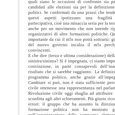
quali siano le occasioni di confronto sia pe
candidati alle elezioni sia per la definizione
politici. Se confermati da una prassi che tend
questi aspetti ipotizzano una fragilità
partecipativa, cioè una minaccia seria per la te
anche per un movimento che non intende ripe
organizzativi di altre formazioni politiche. 
importante da cui il m5s non potrà sottrarsi: g
del nuovo governo incalza il m5s perché
convincenti.
E che dire (terza e ultima considerazione) della
sinistra/sinistra? Si è impegnata, ci siamo imp
convinzione, in parte consapevoli dell’ina
risultato che si sarebbe raggiunto. La defini
programma politico, anche grazie all’imp
Cambiare si può, non è stata sufficiente per
civile ottenesse una rappresentanza nel parla
Rivoluzione civile oggi sbaglia ad attribuire 
sconfitta agli altri schieramenti. Più giusto ric
errori: il gruppo che ha assunto la direzi
formazione politica non ha mostrato gr
nell’organizzazione della campagna elettor