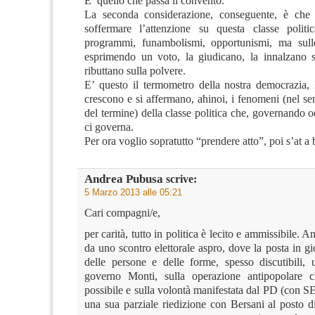
E’ quello che passa il convento.
La seconda considerazione, conseguente, è ch
soffermare l’attenzione su questa classe politi
programmi, funambolismi, opportunismi, ma sull
esprimendo un voto, la giudicano, la innalzano su
ributtano sulla polvere.
E’ questo il termometro della nostra democrazia,
crescono e si affermano, ahinoi, i fenomeni (nel s
del termine) della classe politica che, governando
ci governa.
Per ora voglio sopratutto “prendere atto”, poi s’at a b
Andrea Pubusa
scrive:
5 Marzo 2013 alle 05:21
Cari compagni/e,
per carità, tutto in politica è lecito e ammissibile. An
da uno scontro elettorale aspro, dove la posta in gio
delle persone e delle forme, spesso discutibili, 
governo Monti, sulla operazione antipopolare 
possibile e sulla volontà manifestata dal PD (con SE
una sua parziale riedizione con Bersani al posto 