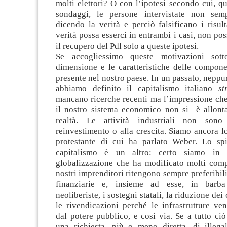
molti elettori? O con l’ipotesi secondo cui, q
sondaggi, le persone intervistate non sem
dicendo la verità e perciò falsificano i risul
verità possa esserci in entrambi i casi, non pos
il recupero del Pdl solo a queste ipotesi.
Se accogliessimo queste motivazioni sott
dimensione e le caratteristiche delle compone
presente nel nostro paese. In un passato, neppur
abbiamo definito il capitalismo italiano
st
mancano ricerche recenti ma l’impressione che
il nostro sistema economico non si è allont
realtà. Le attività industriali non sono 
reinvestimento o alla crescita. Siamo ancora lo
protestante di cui ha parlato Weber. Lo spi
capitalismo è un altro: certo siamo in 
globalizzazione che ha modificato molti com
nostri imprenditori ritengono sempre preferibili
finanziarie e, insieme ad esse, in barba 
neoliberiste, i sostegni statali, la riduzione dei 
le rivendicazioni perché le infrastrutture ve
dal potere pubblico, e così via. Se a tutto c
una richiesta, più o meno diretta, di illegal