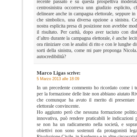
recente passato e su questa prospettiva moderat
centrosinistra occorreva unn giudizio esplicito, c
delineare anche in campagna elettorale, seppure i
che simbolico, una diversa opzione a sinistra. C
nostra esplicita presa di posizione non avrebbe mod
il risultato. Per carità, dopo aver taciuto con di
d’altro durante la campagna elettorale, è anche leci
ora riiniziare con le analisi di rito e con le lunghe di
sorti della sinistra, come mi pare proponga Nicol
autocredibilità?
Marco Ligas
scrive:
5 Marzo 2013 alle 18:09
In un precedente commento ho ricordato come i t
per la formazione delle liste non abbiano aiutato Ri
che comunque ha avuto il merito di presentar
elettorale convincente.
Ho aggiunto però che nessuna formazione politic
innovativa, può rendere praticabili le indicazioni
se non ha un radicamento nella società, e soprat
obiettivi non sono sostenuti da protagonisti legat
Rivoluzione Civile, in Sardegna e in altre circoscriz