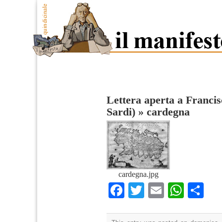
Lettera aperta a Francis
Sardi)
»
cardegna
cardegna.jpg
Facebook
Twitter
Email
What
Co