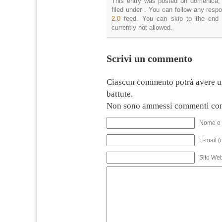
This entry was posted on domenica, 
filed under . You can follow any resp
2.0
feed. You can skip to the end 
currently not allowed.
Scrivi un commento
Ciascun commento potrà avere u
battute.
Non sono ammessi commenti con
Nome e 
E-mail (
Sito We