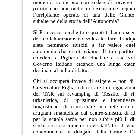
moderno, come può non andare di traverso u
partito che non mette in discussione neppu
l’orripilante operato di una delle Giunte
subalterne della storia dell’Autonomia?
Sì Francesco perché tu e quanti ti hanno segu
del collaborazionismo volevate fare l’indi
siete nemmeno riusciti a far valere quel
autonomia che ci ritroviamo.
Il tuo partit
chiedere a Pigliaru di chiedere a sua vol
Governo Italiano creando una lunga caten
destinate al nulla di fatto.
Chi si occuperà invece di esigere – non di
Governatore Pigliaru di ritirare l’impugnazion
del TAR sul revamping di Tossilo, di rit
urbanistica, di ripristinare e incentivar
linguistiche, di ripristinare una rete comm
artigiani smantellata dal centro-sinistra, di 
per la scuola sarda per non subire più il 
scolastico così come ci piove dall’alto, di var
contenimento al dilagare della Grande Dis