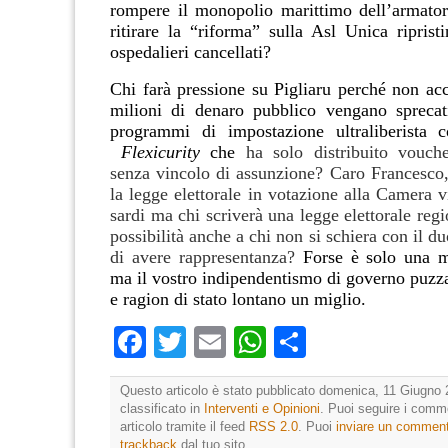
rompere il monopolio marittimo dell’armato
ritirare la “riforma” sulla Asl Unica riprist
ospedalieri cancellati?
Chi farà pressione su Pigliaru perché non ac
milioni di denaro pubblico vengano sprecat
programmi di impostazione ultraliberista 
Flexicurity
che
ha solo distribuito vouch
senza vincolo di assunzione? Caro Francesco,
la legge elettorale in votazione alla Camera vio
sardi ma chi scriverà una legge elettorale regi
possibilità anche a chi non si schiera con il
di avere rappresentanza?
Forse è solo una m
ma il vostro indipendentismo di governo puzza
e ragion di stato lontano un miglio.
Facebook
Twitter
Email
WhatsApp
Condividi
Questo articolo è stato pubblicato domenica, 11 Giugno 
classificato in
Interventi e Opinioni
. Puoi seguire i comm
articolo tramite il feed
RSS 2.0
. Puoi
inviare un commen
trackback
dal tuo sito.