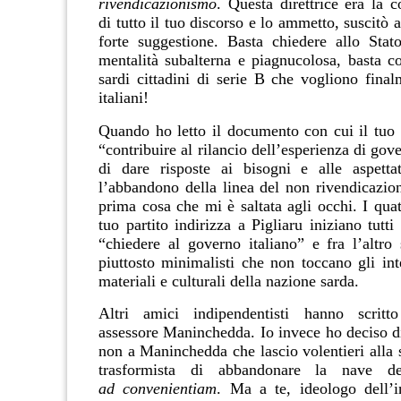
rivendicazionismo
. Questa direttrice era la 
di tutto il tuo discorso e lo ammetto, suscitò
forte suggestione.
Basta chiedere allo Stat
mentalità subalterna e piagnucolosa, basta co
sardi cittadini di serie B che vogliono final
italiani!
Quando ho letto il documento con cui il tuo p
“contribuire al rilancio dell’esperienza di gov
di dare risposte ai bisogni e alle aspetta
l’abbandono della linea del non rivendicazion
prima cosa che mi è saltata agli occhi.
I quat
tuo partito indirizza a Pigliaru iniziano tutti
“chiedere al governo italiano” e fra l’altro 
piuttosto minimalisti che non toccano gli inte
materiali e culturali della nazione sarda.
Altri amici indipendentisti hanno scritt
assessore Maninchedda. Io invece ho deciso di
non a Maninchedda che lascio volentieri alla 
trasformista di abbandonare la nave del
ad
convenientiam
.
Ma a te, ideologo dell’