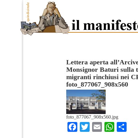
Lettera aperta all’Arciv
Monsignor Baturi sulla t
migranti rinchiusi nei 
foto_877067_908x560
foto_877067_908x560.jpg
Facebook
Twitter
Email
What
Co