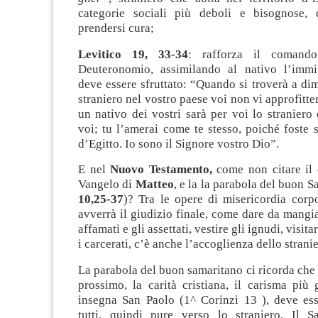
categorie sociali più deboli e bisognose, 
prendersi cura;
Levitico 19, 33-34
: rafforza il comando
Deuteronomio, assimilando al nativo l’immi
deve essere sfruttato: “Quando si troverà a di
straniero nel vostro paese voi non vi approfitte
un nativo dei vostri sarà per voi lo stranier
voi; tu l’amerai come te stesso, poiché foste st
d’Egitto. Io sono il Signore vostro Dio”.
E nel
Nuovo Testamento,
come non citare il
Vangelo di
Matteo
, e la la parabola del buon S
10,25-37
)? Tra le opere di misericordia corpo
avverrà il giudizio finale, come dare da mangia
affamati e gli assettati, vestire gli ignudi, visit
i carcerati, c’è anche l’accoglienza dello stranie
La parabola del buon samaritano ci ricorda che 
prossimo, la carità cristiana, il carisma più
insegna San Paolo (1^ Corinzi 13 ), deve ess
tutti, quindi pure verso lo straniero. Il S