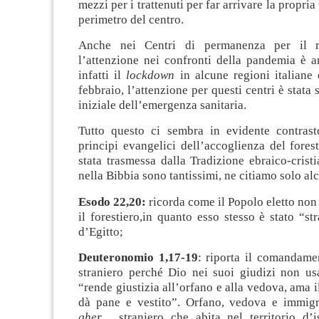
mezzi per i trattenuti per far arrivare la propria 
perimetro del centro.
Anche nei Centri di permanenza per il r
l’attenzione nei confronti della pandemia è ar
infatti il
lockdown
in alcune regioni italiane 
febbraio, l’attenzione per questi centri è stata 
iniziale dell’emergenza sanitaria.
Tutto questo ci sembra in evidente contras
principi evangelici dell’accoglienza del fores
stata trasmessa dalla Tradizione ebraico-crist
nella Bibbia sono tantissimi, ne citiamo solo al
Esodo 22,20:
ricorda come il Popolo eletto no
il forestiero,in quanto esso stesso è stato “str
d’Egitto;
Deuteronomio 1,17-19
: riporta il comandame
straniero perché Dio nei suoi giudizi non usa
“rende giustizia all’orfano e alla vedova, ama il
dà pane e vestito”. Orfano, vedova e immigr
gher
, straniero che abita nel territorio d’