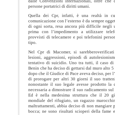
dalle Convenzioni internazionali, oltre che d
persone portatrici di diritti umani.
Quella dei Cpr, infatti, è una realtà in cu
comunicazione con l’esterno è da sempre oggett
di ogni sorta, resa ancora più difficile negli 
prima con l’impedimento a utilizzare telef
provvisti di telecamere e poi telefonini person
tipo.
Nel Cpr di Macomer, si sarebberoverificati
lesioni, aggressioni, episodi di autolesioni
tentativo di suicidio. Uno tra tutti, il caso d
Benin che ha deciso di gettarsi dal muro alto 5 
dopo che il Giudice di Pace aveva deciso, per l
di prorogare per altri 30 giorni il suo tratte
nonostante il suo legale avesse prodotto la
necessaria a dimostrare il suo radicamento sul t
Ed è nella medesima struttura che il 20 gi
mondiale del rifugiato, un ragazzo marocchin
maltrattamenti, abbia deciso di non mangiare 
bocca; ne sono risultati scioperi della fame e