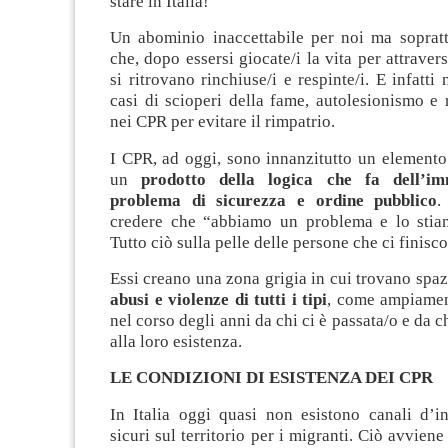
stare in Italia!
Un abominio inaccettabile per noi ma sopratt
che, dopo essersi giocate/i la vita per attravers
si ritrovano rinchiuse/i e respinte/i. E infatti
casi di scioperi della fame, autolesionismo e 
nei CPR per evitare il rimpatrio.
I CPR, ad oggi, sono innanzitutto un elemento
un
prodotto della logica che fa dell’i
problema di sicurezza e ordine pubblico
.
credere che “abbiamo un problema e lo stia
Tutto ciò sulla pelle delle persone che ci finisc
Essi creano una zona grigia in cui trovano spa
abusi e violenze di tutti i tipi
, come ampiamen
nel corso degli anni da chi ci è passata/o e da c
alla loro esistenza.
LE CONDIZIONI DI ESISTENZA DEI CPR
In Italia oggi quasi non esistono canali d’in
sicuri sul territorio per i migranti. Ciò avvien