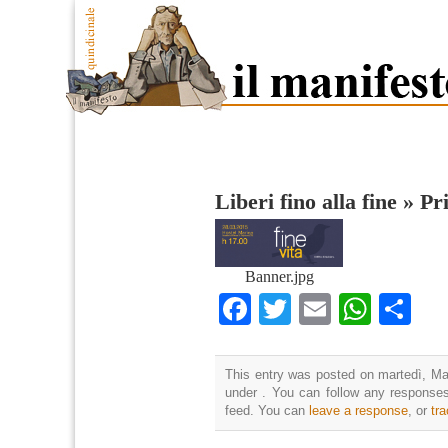
Liberi fino alla fine
»
Pr
Banner.jpg
Facebook
Twitter
Email
What
Co
This entry was posted on martedì, Mar
under . You can follow any responses
feed. You can
leave a response
, or
tr