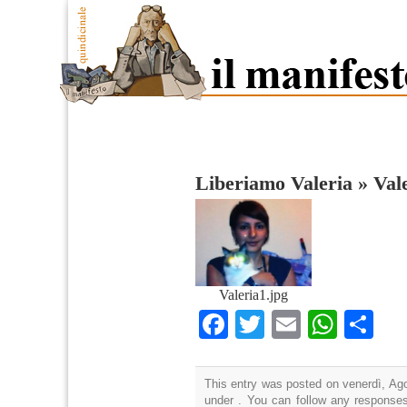
Liberiamo Valeria
»
Val
Valeria1.jpg
Facebook
Twitter
Email
What
Co
This entry was posted on venerdì, Ago
under . You can follow any responses