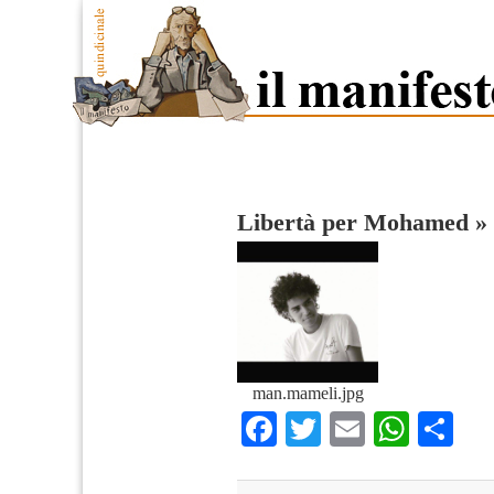
Libertà per Mohamed
»
man.mameli.jpg
Facebook
Twitter
Email
What
Co