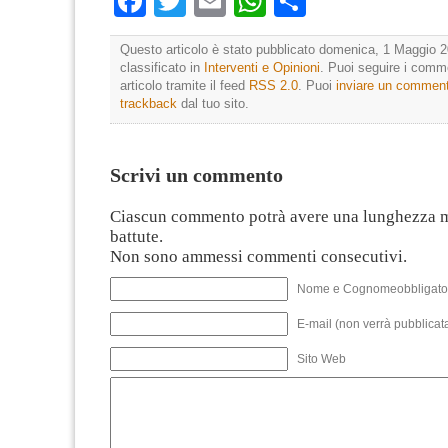
Facebook
Twitter
Email
WhatsApp
Condividi
Questo articolo è stato pubblicato domenica, 1 Maggio 2
classificato in
Interventi e Opinioni
. Puoi seguire i comm
articolo tramite il feed
RSS 2.0
. Puoi
inviare un commen
trackback
dal tuo sito.
Scrivi un commento
Ciascun commento potrà avere una lunghezza 
battute.
Non sono ammessi commenti consecutivi.
Nome e Cognomeobbligato
E-mail (non verrà pubblicata
Sito Web