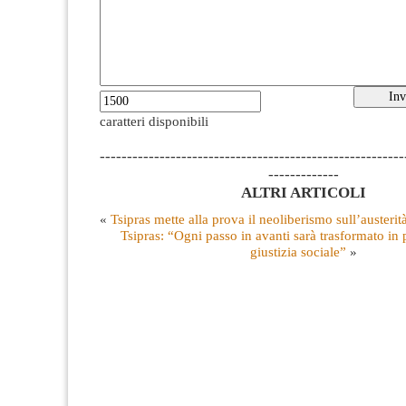
caratteri disponibili
--------------------------------------------------------
-------------
ALTRI ARTICOLI
«
Tsipras mette alla prova il neoliberismo sull’austerit
Tsipras: “Ogni passo in avanti sarà trasformato in p
giustizia sociale”
»