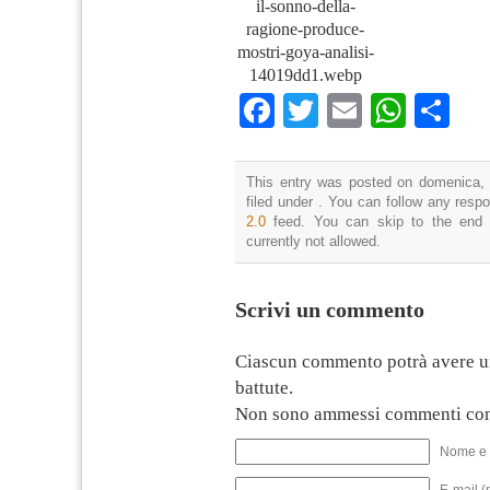
il-sonno-della-
ragione-produce-
mostri-goya-analisi-
14019dd1.webp
Facebook
Twitter
Email
What
Co
This entry was posted on domenica, 
filed under . You can follow any resp
2.0
feed. You can skip to the end 
currently not allowed.
Scrivi un commento
Ciascun commento potrà avere u
battute.
Non sono ammessi commenti con
Nome e 