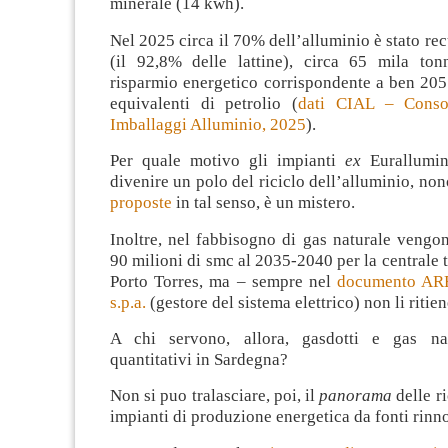
minerale (14 kwh).
Nel 2025 circa il 70% dell’alluminio è stato rec
(il 92,8% delle lattine), circa 65 mila ton
risparmio energetico corrispondente a ben 205
equivalenti di petrolio (
dati CIAL – Conso
Imballaggi Alluminio, 2025
).
Per quale motivo gli impianti
ex
Eurallumin
divenire un polo del riciclo dell’alluminio, no
proposte
in tal senso, è un mistero.
Inoltre, nel fabbisogno di gas naturale vengon
90 milioni di smc al 2035-2040 per la centrale t
Porto Torres, ma – sempre nel
documento A
s.p.a.
(gestore del sistema elettrico) non li ritie
A chi servono, allora, gasdotti e gas na
quantitativi in Sardegna?
Non si puo tralasciare, poi, il
panorama
delle r
impianti di produzione energetica da fonti rinno