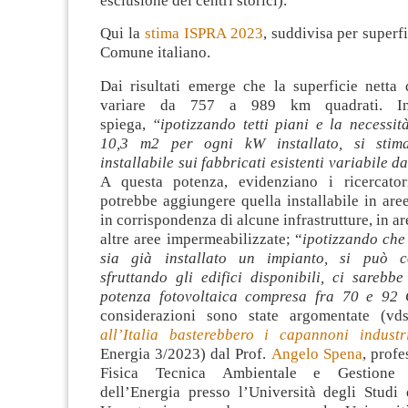
esclusione dei centri storici).
Qui la
stima ISPRA 2023
, suddivisa per superfi
Comune italiano.
Dai risultati emerge che la superficie netta 
variare da 757 a 989 km quadrati. In
spiega,
“ipotizzando tetti piani e la necessit
10,3 m2 per ogni kW installato, si stim
installabile sui fabbricati esistenti variabile 
A questa potenza, evidenziano i ricercatori
potrebbe aggiungere quella installabile in are
in corrispondenza di alcune infrastrutture, in a
altre aree impermeabilizzate; “
ipotizzando che 
sia già installato un impianto, si può c
sfruttando gli edifici disponibili, ci sarebb
potenza fotovoltaica compresa fra 70 e 92
considerazioni sono state argomentate (v
all’Italia basterebbero i capannoni industri
Energia 3/2023) dal Prof.
Angelo Spena
, profe
Fisica Tecnica Ambientale e Gestione
dell’Energia presso l’Università degli Stud