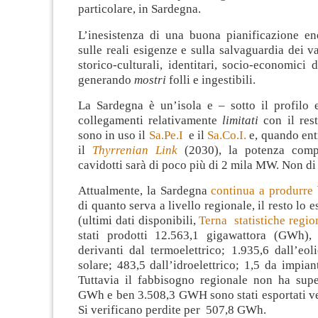
particolare, in Sardegna.
L’inesistenza di una buona pianificazione ene
sulle reali esigenze e sulla salvaguardia dei va
storico-culturali, identitari, socio-economici d
generando
mostri
folli e ingestibili.
La Sardegna è un’isola e – sotto il profilo 
collegamenti relativamente
limitati
con il rest
sono in uso il
Sa.Pe.I
e il
Sa.Co.I.
e, quando ent
il
Thyrrenian Link
(2030), la potenza compl
cavidotti sarà di poco più di 2 mila MW. Non di 
Attualmente, la Sardegna
continua a produrre
di quanto serva a livello regionale, il resto lo 
(ultimi dati disponibili,
Terna statistiche regio
stati prodotti 12.563,1 gigawattora (GWh),
derivanti dal termoelettrico; 1.935,6 dall’eol
solare; 483,5 dall’idroelettrico; 1,5 da impia
Tuttavia il fabbisogno regionale non ha sup
GWh e ben 3.508,3 GWH sono stati esportati ve
Si verificano perdite per 507,8 GWh.