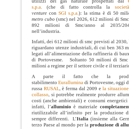
utilizzi del gas naturale prospettati dal
s.p.a.
(che di fatto controlla la
socie
venture
con
SGI s.p.a.
): la stima è di 50 mil
metro cubo
(smc) nel 2026,
612 milioni di Smc
892 milioni di Smc/anno al 2035/2040
nell’industria.
Infatti, dei 612 milioni di smc previsti al 2030
riguardano utenze industriali, di cui ben 363 m
legati all’alimentazione della raffineria di bau
di Portovesme. Soltanto 50 milioni di Smc
milioni a regime per il settore civile e il terziari
A parte il fatto che la produz
stabilimento
Eurallumina
di Portovesme, oggi di
russa
RUSAL
, è ferma dal 2009 e
la situazione
collasso
, si potrebbe realmente produrre allu
costi (anche ambientali) e consumi energetici 
infatti, l’
alluminio
è materiale
completament
riutilizzabile all’infinito per la produzione 
sempre differenti. L’
Italia
(insieme alla Germ
terzo Paese al mondo per la
produzione di allu