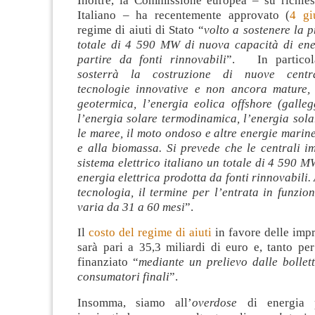
Inoltre, la Commissione europea – su richie
Italiano – ha recentemente approvato (
4 gi
regime di aiuti di Stato “
volto a sostenere la 
totale di 4 590 MW di nuova capacità di ener
partire da fonti rinnovabili
”. In particol
sosterrà la costruzione di nuove centra
tecnologie innovative e non ancora mature, 
geotermica, l’energia eolica offshore (galleg
l’energia solare termodinamica, l’energia sola
le maree, il moto ondoso e altre energie marine
e alla biomassa. Si prevede che le centrali i
sistema elettrico italiano un totale di 4 590 M
energia elettrica prodotta da fonti rinnovabili.
tecnologia, il termine per l’entrata in funzion
varia da 31 a 60 mesi
”.
Il
costo del regime di aiuti
in favore delle imp
sarà pari a 35,3 miliardi di euro e, tanto pe
finanziato “
mediante un prelievo dalle bollett
consumatori finali
”.
Insomma, siamo all’
overdose
di energia p