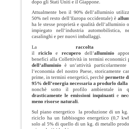
dopo gli Stati Uniti e il Giappone.
Attualmente ben il 90% dell’alluminio utilizza
50% nel resto dell’Europa occidentale) è
allum
ha le stesse proprietà e qualità dell’alluminio 
impiegato nell’industria automobilistica, nel
casalinghi e per nuovi imballaggi.
La
raccolta diff
il
riciclo
e
recupero
dell’
alluminio
appor
benefici alla Collettività in termini economici
dell’alluminio
è un’attività particolarmente
l’economia del nostro Paese, storicamente car
prime, in termini energetici, perchè
permette di
95% dell’energia necessaria a produrlo dall
nonchè sotto il profilo ambientale in
drasticamente le emissioni inquinanti
e
nec
meno risorse naturali
.
Sul piano energetico la produzione di un kg. 
riciclo ha un fabbisogno energetico (0,7 kw
solo al 5% di quello di un kg. di metallo prodot