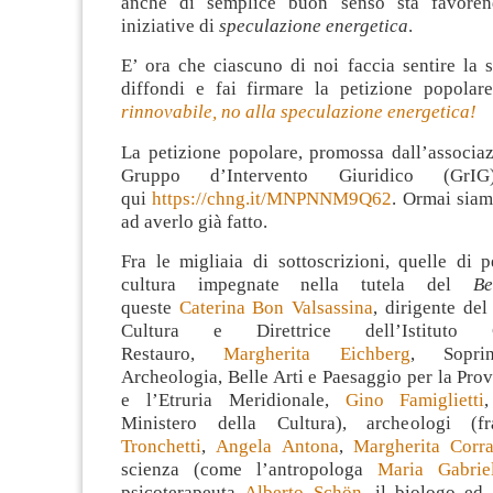
anche di semplice buon senso sta favoren
iniziative di
speculazione energetica
.
E’ ora che ciascuno di noi faccia sentire la 
diffondi e fai firmare la petizione popola
rinnovabile, no alla speculazione energetica!
La petizione popolare, promossa dall’associaz
Gruppo d’Intervento Giuridico (GrI
qui
https://chng.it/MNPNNM9Q62
. Ormai siam
ad averlo già fatto.
Fra le migliaia di sottoscrizioni, quelle di p
cultura impegnate nella tutela del
B
queste
Caterina Bon Valsassina
, dirigente del
Cultura e Direttrice dell’Istituto 
Restauro,
Margherita Eichberg
, Soprin
Archeologia, Belle Arti e Paesaggio per la Prov
e l’Etruria Meridionale,
Gino Famiglietti
Ministero della Cultura), archeologi 
Tronchetti
,
Angela Antona
,
Margherita Corr
scienza (come l’antropologa
Maria Gabri
psicoterapeuta
Alberto Schön
, il biologo ed