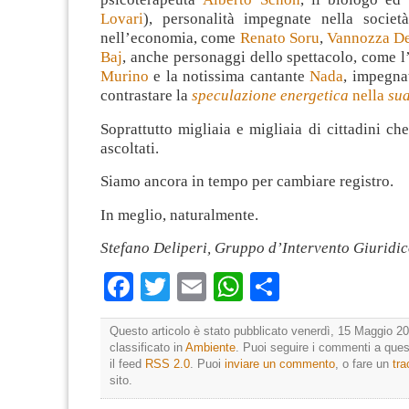
Lovari
), personalità impegnate nella società
nell’economia, come
Renato Soru
,
Vannozza De
Baj
, anche personaggi dello spettacolo, come l
Murino
e la notissima cantante
Nada
, impegna
contrastare la
speculazione energetica
nella
su
Soprattutto migliaia e migliaia di cittadini ch
ascoltati.
Siamo ancora in tempo per cambiare registro.
In meglio, naturalmente.
Stefano Deliperi, Gruppo d’Intervento Giuridi
Facebook
Twitter
Email
WhatsApp
Condividi
Questo articolo è stato pubblicato venerdì, 15 Maggio 20
classificato in
Ambiente
. Puoi seguire i commenti a quest
il feed
RSS 2.0
. Puoi
inviare un commento
, o fare un
tr
sito.