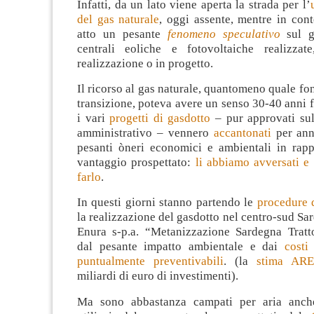
Infatti, da un lato viene aperta la strada per l’
del gas naturale
, oggi assente, mentre in con
atto un pesante
fenomeno speculativo
sul g
centrali eoliche e fotovoltaiche realizzat
realizzazione o in progetto.
Il ricorso al gas naturale, quantomeno quale fon
transizione, poteva avere un senso 30-40 anni f
i vari
progetti di gasdotto
– pur approvati sul
amministrativo – vennero
accantonati
per anni
pesanti òneri economici e ambientali in rappo
vantaggio prospettato:
li abbiamo avversati e
farlo
.
In questi giorni stanno partendo le
procedure 
la realizzazione del gasdotto nel centro-sud Sa
Enura s-p.a. “Metanizzazione Sardegna Tratt
dal pesante impatto ambientale e dai
costi
puntualmente preventivabili
. (la
stima AR
miliardi di euro di investimenti).
Ma sono abbastanza campati per aria anche 