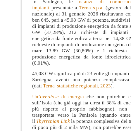
In Sardegna, le
istanze di connessi
impianti
presentate a
Terna s.p.a.
(gestore dell
nazionale) al 31 gennaio 2026 risultavano c
ben 645, pari a 45,08 GW di potenza, suddivisi 
di impianti di produzione energetica da fonte 
GW (37,28%), 212 richieste di impianti 
energetica da fonte eolica a terra per 14,38 
richieste di impianti di produzione energetica d
mare 13,89 GW (30,80%) e 1 richiesta d
produzione energetica da fonte idroelettri
(0,01%).
45,08 GW significa più di 23 volte gli impianti 
Sardegna, aventi una potenza complessiv
(dati
Terna statistiche regionali, 2023
).
Un’
overdose
di energia
che non potrebbe e
sull’Isola (che già oggi ha circa il 38% di ene
più rispetto al proprio fabbisogno), non 
trasportata verso la Penisola (quando entr
il
Thyrrenian Link
la potenza complessiva dei tr
di poco più di 2 mila MW), non potrebbe esse