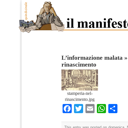
L’informazione malata
rinascimento
stamperia-nel-
rinascimento.jpg
Facebook
Twitter
Email
What
Co
This entry was posted on domenica, 