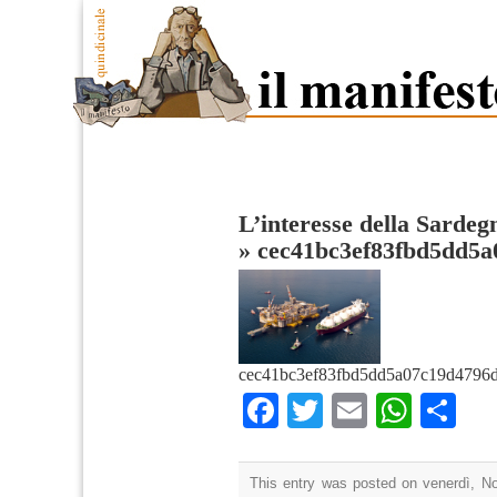
L’interesse della Sardegn
»
cec41bc3ef83fbd5dd5a
cec41bc3ef83fbd5dd5a07c19d4796d
Facebook
Twitter
Email
What
Co
This entry was posted on venerdì, N