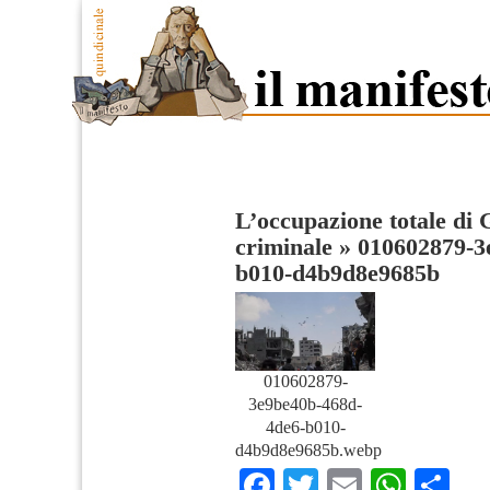
L’occupazione totale di 
criminale
»
010602879-3
b010-d4b9d8e9685b
010602879-
3e9be40b-468d-
4de6-b010-
d4b9d8e9685b.webp
Facebook
Twitter
Email
What
Co