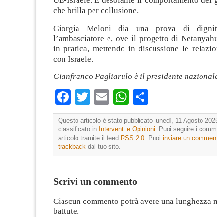
UE-Israele. È desolante il comportamento del 
che brilla per collusione.
Giorgia Meloni dia una prova di dignit
l’ambasciatore e, ove il progetto di Netanyah
in pratica, mettendo in discussione le relazi
con Israele.
Gianfranco Pagliarulo è il presidente nazional
Facebook
Twitter
Email
WhatsApp
Condividi
Questo articolo è stato pubblicato lunedì, 11 Agosto 2025
classificato in
Interventi e Opinioni
. Puoi seguire i comm
articolo tramite il feed
RSS 2.0
. Puoi
inviare un commen
trackback
dal tuo sito.
Scrivi un commento
Ciascun commento potrà avere una lunghezza 
battute.