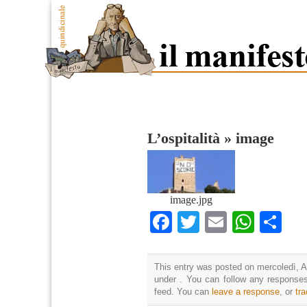
L’ospitalità
»
image
image.jpg
Facebook
Twitter
Email
What
Co
This entry was posted on mercoledì, Ap
under . You can follow any responses
feed. You can
leave a response
, or
tr