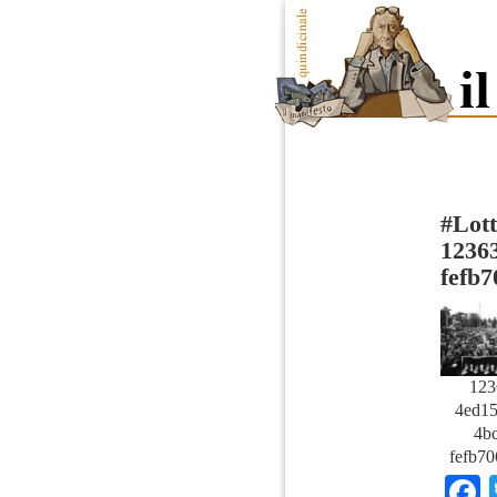
#Lot
12363
fefb
123
4ed15
4bc
fefb70