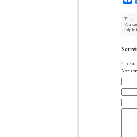
This en
You can
skip to
Scriv
Ciascun
Non son