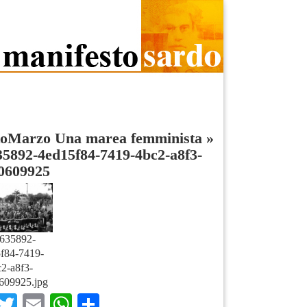
toMarzo Una marea femminista
»
5892-4ed15f84-7419-4bc2-a8f3-
70609925
635892-
f84-7419-
2-a8f3-
609925.jpg
Facebook
Twitter
Email
WhatsApp
Condividi