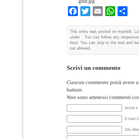
gmir.jpg
Facebook
Twitter
Email
What
Co
This entry was posted on martedì, Lug
under . You can follow any responses
feed. You can skip to the end and lea
not allowed.
Scrivi un commento
Ciascun commento potrà avere u
battute.
Non sono ammessi commenti con
Nome e 
E-mail (
Sito We