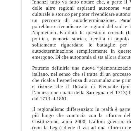
Innanzi tutto va fatto notare che, a parte il
delle altre regioni aspiranti autonome van
culturale e storico per poter rivendicare autono
un percorso di autodeterminazione. Para
potrebbero rivendicare le regioni del sud e i
Napoletano. E infatti le questioni cruciali (l
politica, memoria storica, identità di popolo
solitamente riguardano le battaglie per
autodeterminazione semplicemente in questo
emergono. Di che autonomia si sta allora discu
Potremo definirla una nuova “piemontizzazio
italiano, nel senso che si tratta di un process
che ricalca l’esperienza di accumulazione primi
e risorse che il Ducato di Piemonte (po
l’annessione coatta della Sardegna del 1713) 
dal 1713 al 1861.
Il regionalismo differenziato in realtà è part
più lungo che comincia con la riforma del 
Costituzione, anno 2000. L’allora governo di 
(non la Lega) diede il via ad una riforma cos