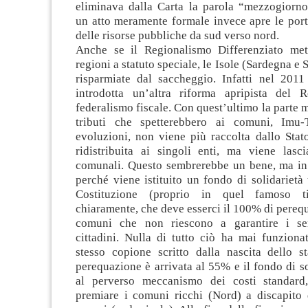
eliminava dalla Carta la parola “mezzogiorn
un atto meramente formale invece apre le port
delle risorse pubbliche da sud verso nord.
Anche se il Regionalismo Differenziato met
regioni a statuto speciale, le Isole (Sardegna e 
risparmiate dal saccheggio. Infatti nel 2011 
introdotta un’altra riforma apripista del R
federalismo fiscale. Con quest’ultimo la parte m
tributi che spetterebbero ai comuni, Imu-
evoluzioni, non viene più raccolta dallo Stat
ridistribuita ai singoli enti, ma viene lasci
comunali. Questo sembrerebbe un bene, ma in 
perché viene istituito un fondo di solidarietà
Costituzione (proprio in quel famoso t
chiaramente, che deve esserci il 100% di pereq
comuni che non riescono a garantire i ser
cittadini. Nulla di tutto ciò ha mai funziona
stesso copione scritto dalla nascita dello st
perequazione è arrivata al 55% e il fondo di so
al perverso meccanismo dei costi standard,
premiare i comuni ricchi (Nord) a discapito