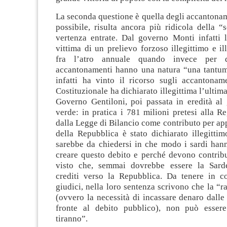
La seconda questione è quella degli accantonam
possibile, risulta ancora più ridicola della “
vertenza entrate. Dal governo Monti infatti 
vittima di un prelievo forzoso illegittimo e il
fra l’atro annuale quando invece per de
accantonamenti hanno una natura “una tantu
infatti ha vinto il ricorso sugli accantonam
Costituzionale ha dichiarato illegittima l’ultim
Governo Gentiloni, poi passata in eredità al 
verde: in pratica i 781 milioni pretesi alla 
dalla Legge di Bilancio come contributo per app
della Repubblica è stato dichiarato illegittimo
sarebbe da chiedersi in che modo i sardi hann
creare questo debito e perché devono contribu
visto che, semmai dovrebbe essere la Sard
crediti verso la Repubblica. Da tenere in c
giudici, nella loro sentenza scrivono che la “ra
(ovvero la necessità di incassare denaro dalle
fronte al debito pubblico), non può essere
tiranno”.