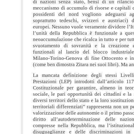
di nazioni senza stato, bensì di un rilanc
meccanismo di accumulo di risorse e capitali c
possidenti del nord vogliono adeguarsi ag
soprattutto tedeschi, svizzeri e austriaci) 
europei. Nessuno vuole veramente dividere l’Ita
l’unità della Repubblica è funzionale a que
neoaccumulazione che ricalca in tutto e per tutt
svuotamento di sovranità e la creazione 
funzionali al lancio del blocco industrial
Milano-Torino-Genova di fine Ottocento e i
(come ben dimostra Zitara nei suoi libri). Ma a
La mancata definizione degli stessi Livell
Prestazioni (LEP) introdotti dall’articolo 11
Costituzionale per garantire, almeno in teor
sociale, le pari opportunità dei cittadini e la 
diversi territori dello stato e la loro sostituzi
territoriali differenziati” rappresenta non un p
valorizzazione delle autonomie o il primo passo 
diritto all’autodeterminazione delle nazio
compresse nella Repubblica, ma l’istituzional
disuguaglianze e delle discriminazioni in 