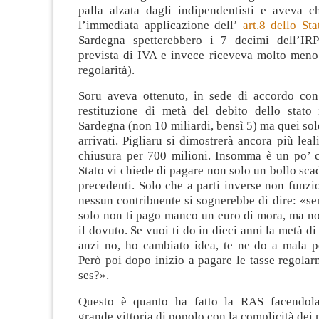
palla alzata dagli indipendentisti e aveva c
l’immediata applicazione dell’
art.8 dello St
Sardegna spetterebbero i 7 decimi dell’IR
prevista di IVA e invece riceveva molto meno
regolarità).
Soru aveva ottenuto, in sede di accordo con
restituzione di metà del debito dello stato 
Sardegna (non 10 miliardi, bensì 5) ma quei so
arrivati. Pigliaru si dimostrerà ancora più leal
chiusura per 700 milioni. Insomma è un po’
Stato vi chiede di pagare non solo un bollo sca
precedenti. Solo che a parti inverse non funzi
nessun contribuente si sognerebbe di dire: «sen
solo non ti pago manco un euro di mora, ma no
il dovuto. Se vuoi ti do in dieci anni la metà d
anzi no, ho cambiato idea, te ne do a mala 
Però poi dopo inizio a pagare le tasse regola
ses?».
Questo è quanto ha fatto la RAS facendol
grande vittoria di popolo con la complicità dei 