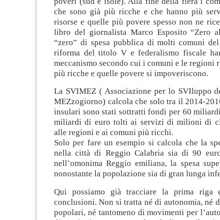
poveri (sud e isole). Alla fine della fiera i co
che sono già più ricche e che hanno più servi
risorse e quelle più povere spesso non ne ric
libro del giornalista Marco Esposito “Zero al
“zero” di spesa pubblica di molti comuni de
riforma del titolo V e federalismo fiscale ha
meccanismo secondo cui i comuni e le regioni 
più ricche e quelle povere si impoveriscono.
La SVIMEZ ( Associazione per lo SVIluppo del
MEZzogiorno) calcola che solo tra il 2014-201
insulari sono stati sottratti fondi per 60 miliard
miliardi di euro tolti ai servizi di milioni di ci
alle regioni e ai comuni più ricchi.
Solo per fare un esempio si calcola che la sp
nella città di Reggio Calabria sia di 90 eur
nell’omonima Reggio emiliana, la spesa supe
nonostante la popolazione sia di gran lunga infe
Qui possiamo già tracciare la prima riga e
conclusioni. Non si tratta né di autonomia, né d
popolari, né tantomeno di movimenti per l’aut