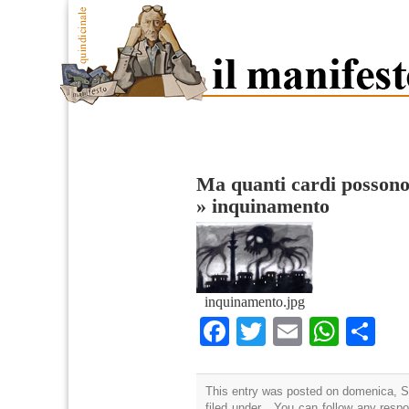
Ma quanti cardi possono
»
inquinamento
inquinamento.jpg
Facebook
Twitter
Email
What
Co
This entry was posted on domenica, S
filed under . You can follow any resp