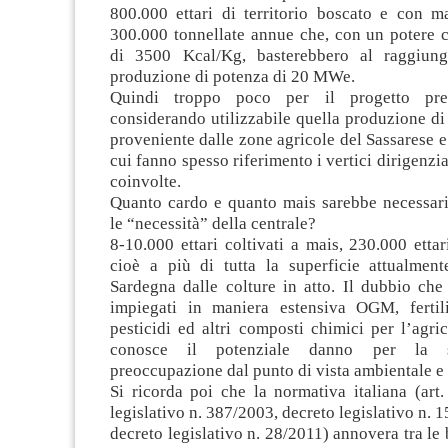
800.000 ettari di territorio boscato e con ma
300.000 tonnellate annue che, con un potere c
di 3500 Kcal/Kg, basterebbero al raggiun
produzione di potenza di 20 MWe.
Quindi troppo poco per il progetto pres
considerando utilizzabile quella produzione di
proveniente dalle zone agricole del Sassarese 
cui fanno spesso riferimento i vertici dirigenzi
coinvolte.
Quanto cardo e quanto mais sarebbe necessario
le “necessità” della centrale?
8-10.000 ettari coltivati a mais, 230.000 ettar
cioè a più di tutta la superficie attualmen
Sardegna dalle colture in atto. Il dubbio che
impiegati in maniera estensiva OGM, fertili
pesticidi ed altri composti chimici per l’agric
conosce il potenziale danno per la s
preoccupazione dal punto di vista ambientale e 
Si ricorda poi che la normativa italiana (art
legislativo n. 387/2003, decreto legislativo n. 1
decreto legislativo n. 28/2011) annovera tra le