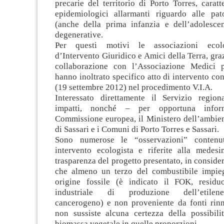
precarie del territorio di Porto Torres, caratt
epidemiologici allarmanti riguardo alle pat
(anche della prima infanzia e dell’adolesce
degenerative.
Per questi motivi le associazioni ecol
d’Intervento Giuridico e Amici della Terra, graz
collaborazione con l’Associazione Medici p
hanno inoltrato specifico atto di intervento co
(19 settembre 2012) nel procedimento V.I.A.
Interessato direttamente il Servizio region
impatti, nonché – per opportuna info
Commissione europea, il Ministero dell’ambien
di Sassari e i Comuni di Porto Torres e Sassari.
Sono numerose le “osservazioni” contenut
intervento ecologista e riferite alla medesi
trasparenza del progetto presentato, in consider
che almeno un terzo del combustibile impie
origine fossile (è indicato il FOK, residu
industriale di produzione dell’etilene
cancerogeno) e non proveniente da fonti rinn
non sussiste alcuna certezza della possibili
biomassa vegetale in quelle proporzioni.