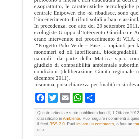
e,soprattutto, le caratteristiche tecnologiche p
centrale Enipower, che -si ribadisce, sono quel
l’incenerimento di rifiuti solidi urbani e assimil
In precedenza, con atto del 20 settembre 2011,
ecologiste Gruppo d’Intervento Giuridico e Am
erano intervenute nel procedimento di V.I.A. 
“Progetto Polo Verde – Fase I. Impianti per l
monomeri ed oli lubrificanti, biodegradabili,
naturali” da parte della Matrica s.p.a. co
giudizio di compatibilità ambientale subordi
condizioni (deliberazione Giunta regionale 
dicembre 2011).
Insomma, poca chiarezza per finalità così rileva
Facebook
Twitter
Email
WhatsApp
Condividi
Questo articolo è stato pubblicato lunedì, 1 Ottobre 2012
classificato in
Ambiente
. Puoi seguire i commenti a quest
il feed
RSS 2.0
. Puoi
inviare un commento
, o fare un
tr
sito.