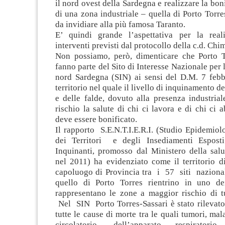
il nord ovest della Sardegna e realizzare la bon
di una zona industriale – quella di Porto Torr
da invidiare alla più famosa Taranto.
E’ quindi grande l’aspettativa per la real
interventi previsti dal protocollo della c.d. Chi
Non possiamo, però, dimenticare che Porto T
fanno parte del Sito di Interesse Nazionale per 
nord Sardegna (SIN) ai sensi del D.M. 7 febb
territorio nel quale il livello di inquinamento del
e delle falde, dovuto alla presenza industrial
rischio la salute di chi ci lavora e di chi ci a
deve essere bonificato.
Il rapporto S.E.N.T.I.E.R.I. (Studio Epidemio
dei Territori e degli Insediamenti Espost
Inquinanti, promosso dal Ministero della salu
nel 2011) ha evidenziato come il territorio d
capoluogo di Provincia tra i 57 siti nazional
quello di Porto Torres rientrino in uno d
rappresentano le zone a maggior rischio di tu
Nel SIN Porto Torres-Sassari è stato rilevato
tutte le cause di morte tra le quali tumori, mal
circolatorio, dell’apparato respiratorio,