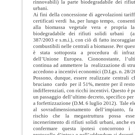
rinnovabili) la parte biodegradabile dei rifiut
urbani.
Ai fini della concessione di agevolazioni tariff
certificati verdi ha, per lungo tempo, consenti
alla biomassa vegetale vera e propria l
biodegradabile dei rifiuti solidi urbani (
387/2003 e s.m.i.), con ciò di fatto incoraggian
combustibili nelle centrali a biomasse. Per questa
è stata sottoposta a procedura di infra
dell’Unione Europea. Ciononostante, l’ul
continua ad ammettere la realizzazione di stru
accedono a incentivi economici (D.Lgs. n. 28/2
Possono, dunque, essere realizzate centrali c
bruciano cardo per il 51%, mentre per il resto 
indifferenziati, con ricchi incentivi. Questo è p
un passaggio dell’ultimo decreto, specifico per i
a forfettizzazione (D.M. 6 luglio 2012). Tale e
al sovradimensionamento dell’impianto, fa 
rischio che la megastruttura possa esse
incenerimento di rifiuti solidi urbani, anche ex
confermare questa ipotesi concorrono i r
protocollo d’intesa e nell’addendum ai decreti l