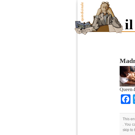
Madri
Queen-
This en
. You c
skip to