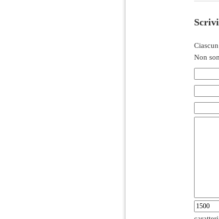
Scriv
Ciascun
Non son
caratter