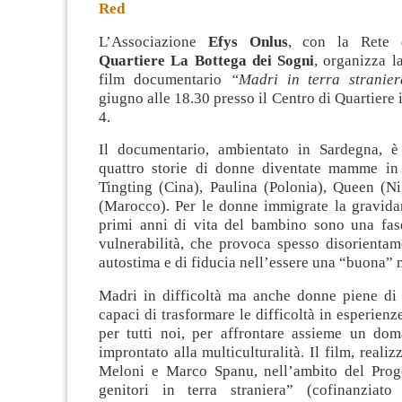
Red
L’Associazione
Efys Onlus
, con la Rete
Quartiere La Bottega dei Sogni
, organizza l
film documentario
“Madri in terra stranie
giugno alle 18.30 presso il Centro di Quartiere 
4.
Il documentario, ambientato in Sardegna, è
quattro storie di donne diventate mamme in t
Tingting (Cina), Paulina (Polonia), Queen (Ni
(Marocco). Per le donne immigrate la gravidan
primi anni di vita del bambino sono una fase
vulnerabilità, che provoca spesso disorientam
autostima e di fiducia nell’essere una “buona” 
Madri in difficoltà ma anche donne piene di f
capaci di trasformare le difficoltà in esperienze
per tutti noi, per affrontare assieme un do
improntato alla multiculturalità. Il film, reali
Meloni e Marco Spanu, nell’ambito del Prog
genitori in terra straniera” (cofinanziato