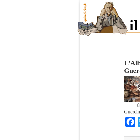
L’Alb
Guer
8
Guercin