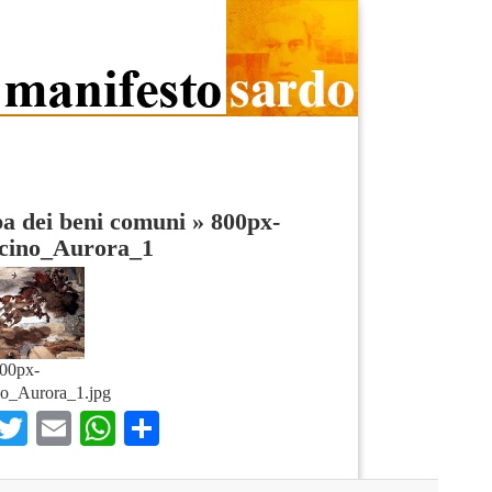
a dei beni comuni
»
800px-
cino_Aurora_1
00px-
o_Aurora_1.jpg
Facebook
Twitter
Email
WhatsApp
Condividi