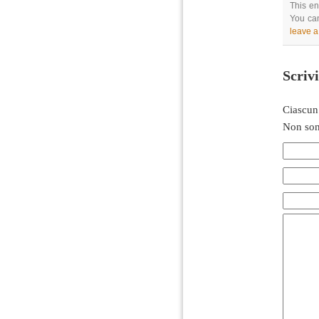
This en
You can
leave 
Scriv
Ciascun
Non son