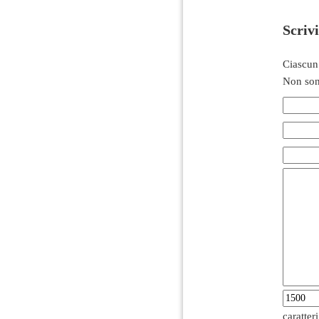
Scriv
Ciascun
Non son
caratter