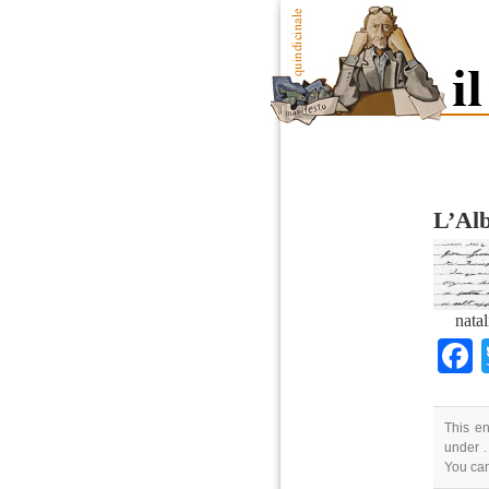
L’Alb
nata
This en
under .
You ca