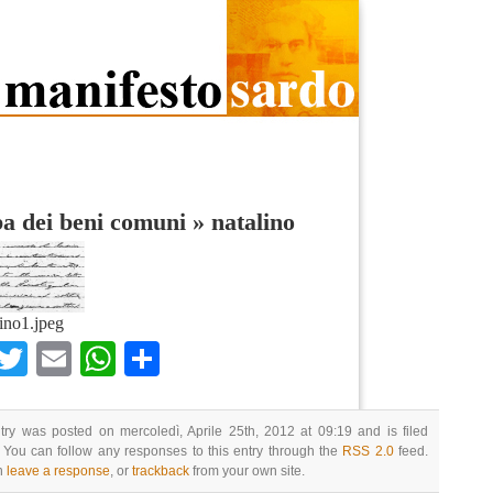
a dei beni comuni
»
natalino
lino1.jpeg
Facebook
Twitter
Email
WhatsApp
Condividi
try was posted on mercoledì, Aprile 25th, 2012 at 09:19 and is filed
 You can follow any responses to this entry through the
RSS 2.0
feed.
n
leave a response
, or
trackback
from your own site.